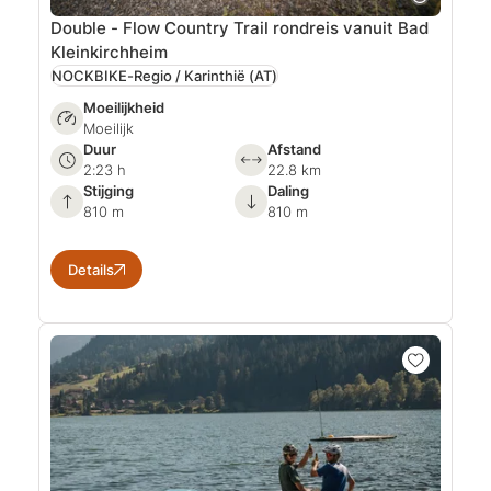
Double - Flow Country Trail rondreis vanuit Bad
Kleinkirchheim
NOCKBIKE-Regio / Karinthië
(AT)
Moeilijkheid
Moeilijk
Duur
Afstand
2:23 h
22.8 km
Stijging
Daling
810 m
810 m
Details