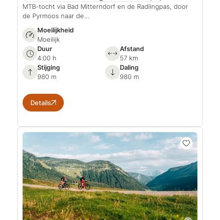
MTB-tocht via Bad Mitterndorf en de Radlingpas, door
de Pyrmoos naar de…
Moeilijkheid
Moeilijk
Duur
Afstand
4:00 h
57 km
Stijging
Daling
980 m
980 m
Details