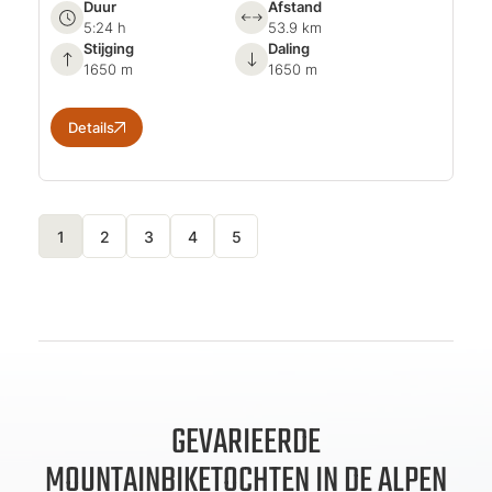
Duur
Afstand
5:24 h
53.9 km
Stijging
Daling
1650 m
1650 m
Details
1
2
3
4
5
GEVARIEERDE
MOUNTAINBIKETOCHTEN IN DE ALPEN