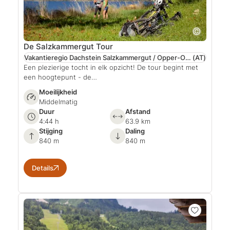
De Salzkammergut Tour
Vakantieregio Dachstein Salzkammergut / Opper-Oostenrijk
(AT)
Een plezierige tocht in elk opzicht! De tour begint met
een hoogtepunt - de…
Moeilijkheid
Middelmatig
Duur
Afstand
4:44 h
63.9 km
Stijging
Daling
840 m
840 m
Details