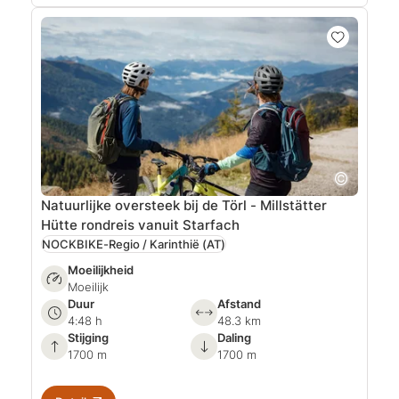
Natuurlijke oversteek bij de Törl - Millstätter
Hütte rondreis vanuit Starfach
NOCKBIKE-Regio / Karinthië
(AT)
Moeilijkheid
Moeilijk
Duur
Afstand
4:48 h
48.3 km
Stijging
Daling
1700 m
1700 m