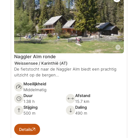
Naggler Alm ronde
Weissensee / Karinthië
(AT)
De fietstocht naar de Naggler Alm biedt een prachtig
uitzicht op de bergen…
Moeilijkheid
Middelmatig
Duur
Afstand
1:38 h
15.7 km
Stijging
Daling
500 m
490 m
Details