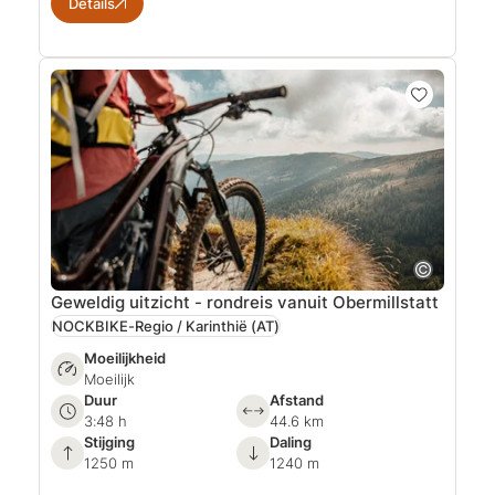
Details
Geweldig uitzicht - rondreis vanuit Obermillstatt
NOCKBIKE-Regio / Karinthië
(AT)
Moeilijkheid
Moeilijk
Duur
Afstand
3:48 h
44.6 km
Stijging
Daling
1250 m
1240 m