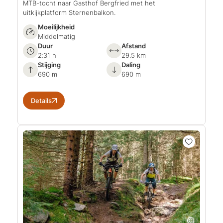
MTB-tocht naar Gasthof Bergfried met het
uitkijkplatform Sternenbalkon.
Moeilijkheid
Middelmatig
Duur
Afstand
2:31 h
29.5 km
Stijging
Daling
690 m
690 m
Details