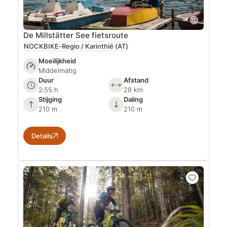
De Millstätter See fietsroute
NOCKBIKE-Regio / Karinthië
(AT)
Moeilijkheid
Middelmatig
Duur
Afstand
2:55 h
28 km
Stijging
Daling
210 m
210 m
Details