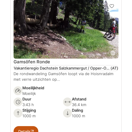
Gamsöfen Ronde
Vakantieregio Dachstein Salzkammergut / Opper-Oostenrijk
(AT)
De rondwandeling Gamsöfen loopt via de Hoisnradalm
met verre uitzichten op…
Moeilijkheid
Moeilijk
Duur
Afstand
3:43 h
36.4 km
Stijging
Daling
1000 m
1000 m
Details