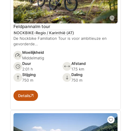
Feldpannalm tour
NOCKBIKE-Regio / Karinthië
(AT)
De Nockbike Familiation Tour is voor ambitieuze en
gevorderde…
Moeilijkheid
Middelmatig
Duur
Afstand
2:01 h
17.5 km
Stijging
Daling
750 m
750 m
Details