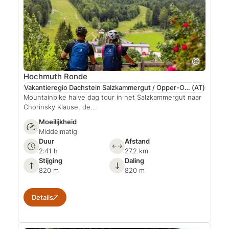
Hochmuth Ronde
Vakantieregio Dachstein Salzkammergut / Opper-Oostenrijk
(AT)
Mountainbike halve dag tour in het Salzkammergut naar
Chorinsky Klause, de…
Moeilijkheid
Middelmatig
Duur
Afstand
2:41 h
27.2 km
Stijging
Daling
820 m
820 m
Details