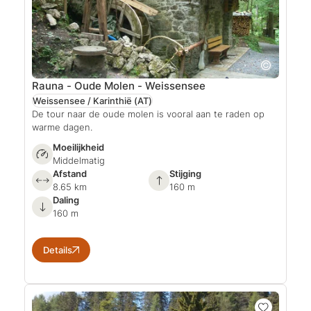
Rauna - Oude Molen - Weissensee
Weissensee / Karinthië
(AT)
De tour naar de oude molen is vooral aan te raden op
warme dagen.
Moeilijkheid
Middelmatig
Afstand
Stijging
8.65 km
160 m
Daling
160 m
Details