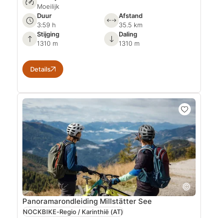
Moeilijk
Duur
Afstand
3:59 h
35.5 km
Stijging
Daling
1310 m
1310 m
Details
Panoramarondleiding Millstätter See
NOCKBIKE-Regio / Karinthië
(AT)