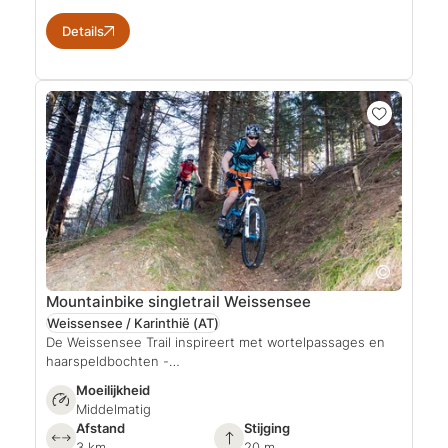
Details
Mountainbike singletrail Weissensee
Weissensee / Karinthië
(AT)
De Weissensee Trail inspireert met wortelpassages en
haarspeldbochten -…
Moeilijkheid
Middelmatig
Afstand
Stijging
3 km
20 m