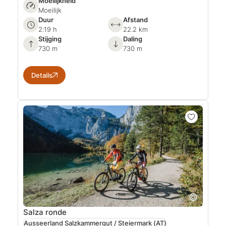
Moeilijkheid
Moeilijk
Duur
Afstand
2:19 h
22.2 km
Stijging
Daling
730 m
730 m
Details
Salza ronde
Ausseerland Salzkammergut / Steiermark
(AT)