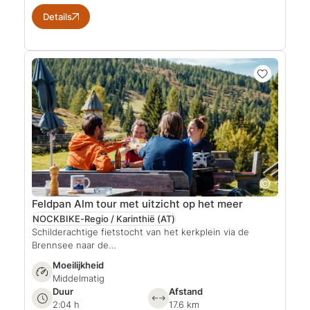
Details
Feldpan Alm tour met uitzicht op het meer
NOCKBIKE-Regio / Karinthië
(AT)
Schilderachtige fietstocht van het kerkplein via de
Brennsee naar de…
Moeilijkheid
Middelmatig
Duur
Afstand
2:04 h
17.6 km