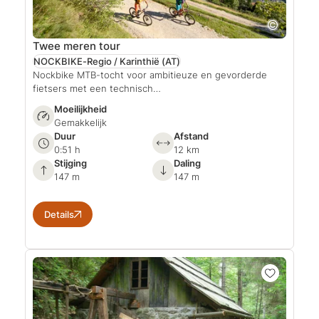
Twee meren tour
NOCKBIKE-Regio / Karinthië
(AT)
Nockbike MTB-tocht voor ambitieuze en gevorderde
fietsers met een technisch…
Moeilijkheid
Gemakkelijk
Duur
Afstand
0:51 h
12 km
Stijging
Daling
147 m
147 m
Details