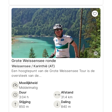
Grote Weissensee ronde
Weissensee / Karinthië
(AT)
Een hoogtepunt van de Grote Weissensee Tour is de
oversteek van de…
Moeilijkheid
Middelmatig
Duur
Afstand
3:04 h
31.4 km
Stijging
Daling
850 m
840 m