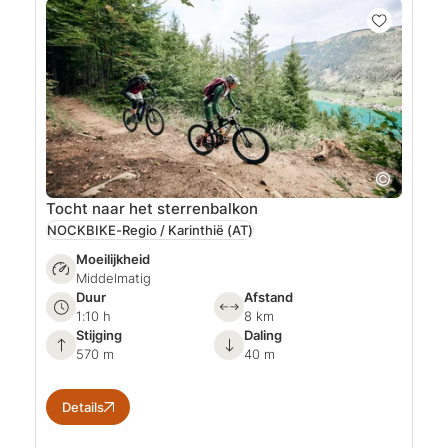
Tocht naar het sterrenbalkon
NOCKBIKE-Regio / Karinthië
(AT)
Moeilijkheid
Middelmatig
Duur
Afstand
1:10 h
8 km
Stijging
Daling
570 m
40 m
Details