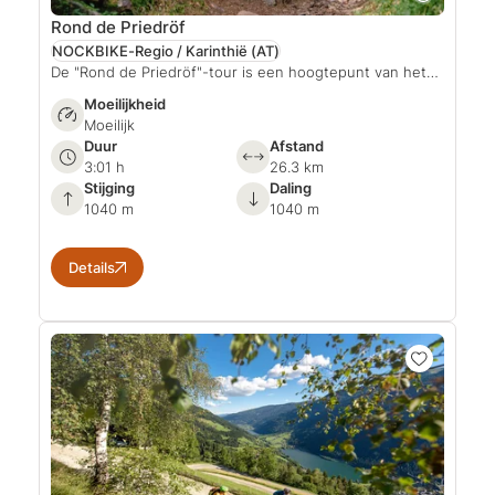
Rond de Priedröf
NOCKBIKE-Regio / Karinthië
(AT)
De "Rond de Priedröf"-tour is een hoogtepunt van het…
Moeilijkheid
Moeilijk
Duur
Afstand
3:01 h
26.3 km
Stijging
Daling
1040 m
1040 m
Details