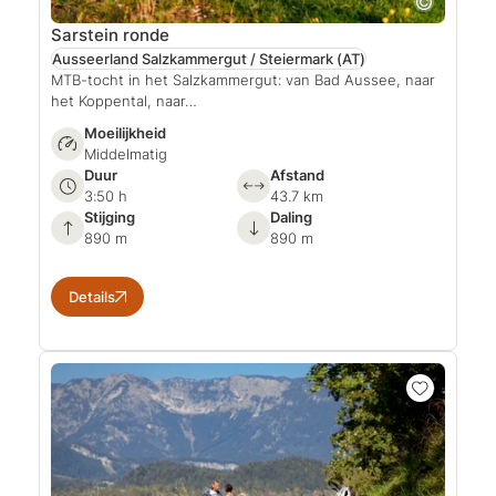
Sarstein ronde
Ausseerland Salzkammergut / Steiermark
(AT)
MTB-tocht in het Salzkammergut: van Bad Aussee, naar
het Koppental, naar…
Moeilijkheid
Middelmatig
Duur
Afstand
3:50 h
43.7 km
Stijging
Daling
890 m
890 m
Details