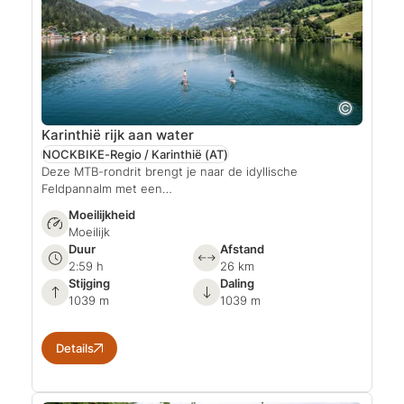
Karinthië rijk aan water
NOCKBIKE-Regio / Karinthië
(AT)
Deze MTB-rondrit brengt je naar de idyllische
Feldpannalm met een…
Moeilijkheid
Moeilijk
Duur
Afstand
2:59 h
26 km
Stijging
Daling
1039 m
1039 m
Details