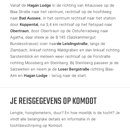
Vanaf de
Hagan Lodge
in de richting van Altaussee op de
Blaa Straße naar het centrum, rechtsaf op de hoofdweg
naar
Bad Aussee
, in het centrum rechtsaf naar het station
door
Koppental
, na 3,4 km rechtsaf op het fietspad naar
Obertraun
, door Obertraun op de Ostuferradweg naar
Agatha, daar steek je de B 145 (Salzkammergut
Bundesstrasse) over naar
de Leislingstraße
, langs de
Zlambach, linksaf richting Waldgraben en dan linksaf richting
Sarsteinblick en meteen weer rechtsaf op de Forstraße
richting Moosberg en Steinberg. Bij Steinberg passeer je de
Salzwelten en neem je de
Loser Bergstraße
richting Blaa-
Alm en
Hagan Lodge
- terug naar de start.
JE REISGEGEVENS OP KOMOOT
Lengte, hoogtemeters, duur? En hoe moeilijk is de tocht? Je
vindt alle belangrijke details en informatie in de
tochtbeschrijving op Komoot.