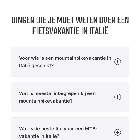
DINGEN DIE JE MOET WETEN OVER EEN
FIETSVAKANTIE IN ITALIË
Voor wie is een mountainbikevakantie in
Italië geschikt?
Een mountainbikevakantie in Italië spreekt
verschillende doelgroepen aan:
Wat is meestal inbegrepen bij een
Beginners
: profiteren van vloeiende routes en
mountainbikevakantie?
techniektraining
Plezierfietsers
: genieten van panoramische
Een klassieke MTB-vakantie in Italië omvat:
routes met gematigde beklimmingen
Accommodatie in
fietshotels
die gespecialiseerd
Gevorderden & trailrijders
: vinden uitdagende
Wat is de beste tijd voor een MTB-
zijn in mountainbikers
alpiene en technische routes
vakantie in Italië?