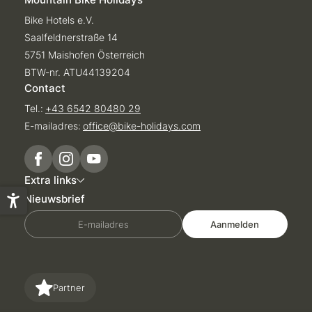
Bike Hotels e.V.
Saalfeldnerstraße 14
5751 Maishofen Österreich
BTW-nr. ATU44139204
Contact
Tel.:
+43 6542 80480 29
E-mailadres:
office@
bike-holidays.
com
Extra links
Nieuwsbrief
E-mailadres
Aanmelden
Oostenrijk
Italië
Partner
Slovenië