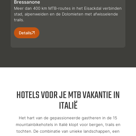
Bressanone
Meer dan 400 km MTB-routes in het Eisackdal verbinden
stad, alpenweiden en de Dolomieten met afwisselende
trails.
Details
HOTELS VOOR JE MTB VAKANTIE IN
ITALIË
Het hart van de gepassioneerde gastheren in de 15
mountainbikehotels in Italië klopt voor bergen, trails en
tochten. De combinatie van unieke landschappen, een