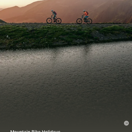
Auto
: flexibel, ideaal voor fietsvervoer
Trein
: goede verbindingen naar Zuid-Tirol
Vliegtuig
: vliegvelden in de buurt van het
Gardameer
Lokale transfers en pendeldiensten zorgen voor
een gemakkelijke doorreis naar de fietsregio's.
Mountain Bike Holidays