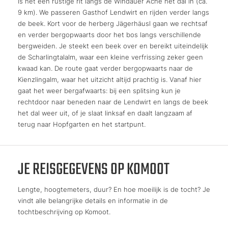
is het een rustige rit langs de Windauer Ache het dal in (ca.
9 km). We passeren Gasthof Lendwirt en rijden verder langs
de beek. Kort voor de herberg Jägerhäusl gaan we rechtsaf
en verder bergopwaarts door het bos langs verschillende
bergweiden. Je steekt een beek over en bereikt uiteindelijk
de Scharlingtalalm, waar een kleine verfrissing zeker geen
kwaad kan. De route gaat verder bergopwaarts naar de
Kienzlingalm, waar het uitzicht altijd prachtig is. Vanaf hier
gaat het weer bergafwaarts: bij een splitsing kun je
rechtdoor naar beneden naar de Lendwirt en langs de beek
het dal weer uit, of je slaat linksaf en daalt langzaam af
terug naar Hopfgarten en het startpunt.
JE REISGEGEVENS OP KOMOOT
Lengte, hoogtemeters, duur? En hoe moeilijk is de tocht? Je
vindt alle belangrijke details en informatie in de
tochtbeschrijving op Komoot.