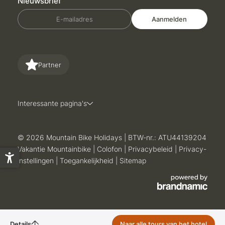
Nieuwsbrief
E-mailadres
Aanmelden
Partner
Interessante pagina's
© 2026 Mountain Bike Holidays
|
BTW-nr.: ATU44139204
Vakantie Mountainbike
|
Colofon
|
Privacybeleid
|
Privacy-
instellingen
|
Toegankelijkheid
|
Sitemap
Details
IN DE WINDAUTAL
Naar alle tours van het hotel