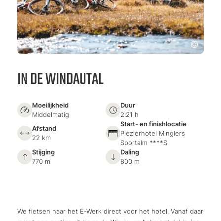
IN DE WINDAUTAL
Moeilijkheid
Duur
Middelmatig
2:21 h
Start- en finishlocatie
Afstand
Plezierhotel Minglers
22 km
Sportalm ****S
Stijging
Daling
770 m
800 m
We fietsen naar het E-Werk direct voor het hotel. Vanaf daar