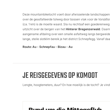
Deze mountainbiketocht voert door afwisselende landschappen 
over de geasfalteerde tolweg door bossen vlak voor de Vorsäßs
(ca. 1 km) is de moeite waard. Sla nu rechtsaf een goederenwe
uitzicht over de bergen van het
Hinterer
Bregenzerwald
. Daarn
aangename afdaling over een smalle asfaltweg langs bergweid
lange, steile slotklim bereik je het district Schnepfegg. Vanaf d
Route: Au - Schnepfau - Bizau - Au
JE REISGEGEVENS OP KOMOOT
Lengte, hoogtemeters, duur? En hoe moeilijk is de tocht? Je vindt