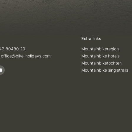
Extra links
42 80480 29
Mountainbikeregio's
:
office@
bike-holidays.
com
Mountainbike hotels
Mountainbiketochten
Mountainbike singletrails