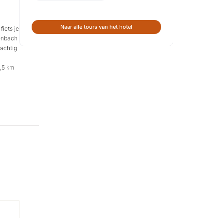
Naar alle tours van het hotel
fiets je
nenbach
rachtig
1,5 km