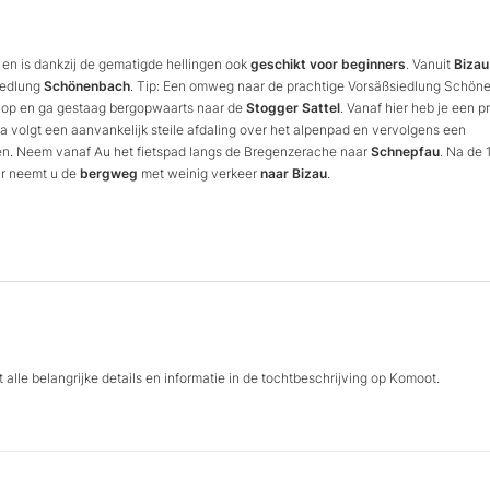
en is dankzij de gematigde hellingen ook
geschikt
voor
beginners
. Vanuit
Bizau
iedlung
Schönenbach
. Tip: Een omweg naar de prachtige Vorsäßsiedlung Schö
g op en ga gestaag bergopwaarts naar de
Stogger
Sattel
. Vanaf hier heb je een p
a volgt een aanvankelijk steile afdaling over het alpenpad en vervolgens een
en. Neem vanaf Au het fietspad langs de Bregenzerache naar
Schnepfau
. Na de 
aar neemt u de
bergweg
met weinig verkeer
naar
Bizau
.
 alle belangrijke details en informatie in de tochtbeschrijving op Komoot.