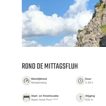
ROND DE MITTAGSFLUH
Moeilijkheid
Duur
Middelmatig
2:39 h
Start- en finishlocatie
Stijging
Alpen Hotel Post ****
930 m