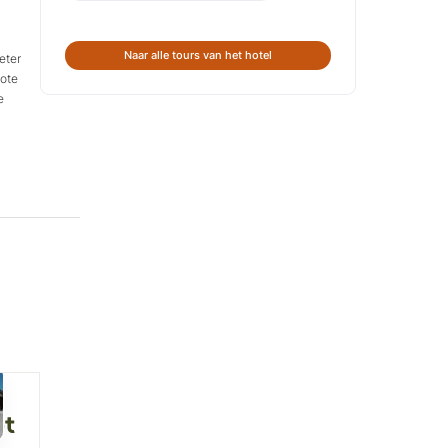
Naar alle tours van het hotel
eter
rote
e