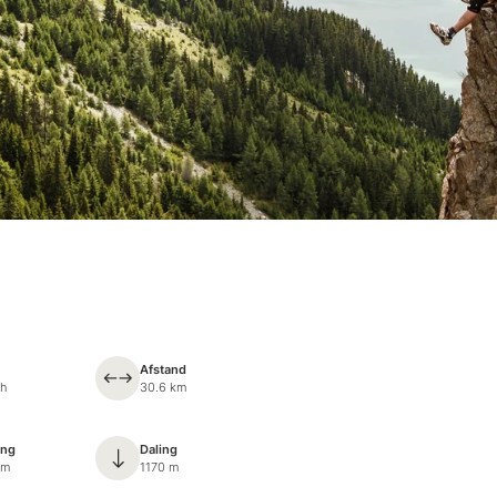
Afstand
 h
30.6 km
ing
Daling
 m
1170 m