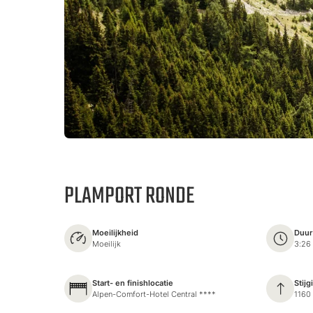
PLAMPORT RONDE
Moeilijkheid
Duur
Moeilijk
3:26
Start- en finishlocatie
Stijg
Alpen-Comfort-Hotel Central ****
1160