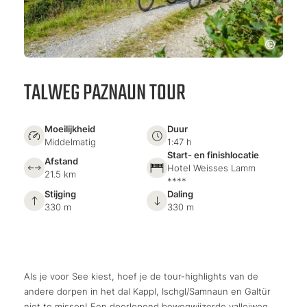
TALWEG PAZNAUN TOUR
Moeilijkheid
Duur
Middelmatig
1:47 h
Start- en finishlocatie
Afstand
Hotel Weisses Lamm
21.5 km
****
Stijging
Daling
330 m
330 m
Als je voor See kiest, hoef je de tour-highlights van de
andere dorpen in het dal Kappl, Ischgl/Samnaun en Galtür
niet te missen! Een doorlopend bewegwijzerde valleiweg