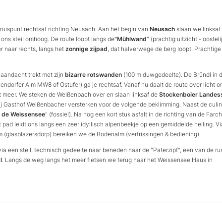
ruispunt rechtsaf richting Neusach. Aan het begin van
Neusach
slaan we linksaf 
m ons steil omhoog. De route loopt langs de
"Mühlwand
" (prachtig uitzicht - oosteli
r naar rechts, langs het
zonnige zijpad
, dat halverwege de berg loopt. Prachtige
e aandacht trekt met zijn
bizarre rotswanden
(100 m duwgedeelte). De Bründl in 
chendorfer Alm MW8 of Ostufer) ga je rechtsaf. Vanaf nu daalt de route over licht o
et meer. We steken de Weißenbach over en slaan linksaf de
Stockenboier Landes
 bij Gasthof Weißenbacher versterken voor de volgende beklimming. Naast de culin
it de Weissensee
" (fossiel). Na nog een kort stuk asfalt in de richting van de Farc
 pad leidt ons langs een zeer idyllisch alpenbeekje op een gemiddelde helling. Vi
m (glasblazersdorp) bereiken we de Bodenalm (verfrissingen & bediening).
via een steil, technisch gedeelte naar beneden naar de "Paterzipf", een van de ru
l
. Langs de weg langs het meer fietsen we terug naar het Weissensee Haus in