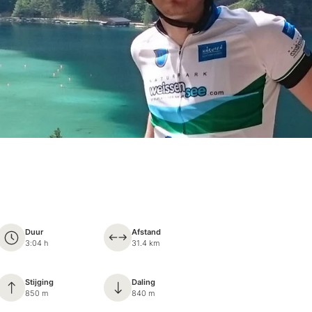
Duur
Afstand
3:04 h
31.4 km
Stijging
Daling
850 m
840 m