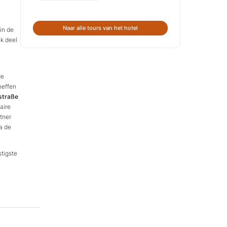
Naar alle tours van het hotel
in de
jk deel
de
neffen
straße
aire
htner
a de
stigste