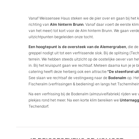
Vanaf Weissensee Haus steken we de pier over en gaan bij het k
richting van
Alm hinterm Brunn
. Vanaf daar voert de eerste kli
van het meer) tot kort voor de Alm hinterm Brunn. We gaan verde
uitzichtpunten begeleiden onze tocht.
Een hoogtepunt is de oversteek van de Alemergraben
, die d
greppel nodigt uit tot een verfrissende slok. Bij de splitsing (Te
terrein. We hebben steeds uitzicht op de oostelijke oever van h
in. Bij het kruispunt gaan we rechtsaf. Meteen daarna kun je je
catering heeft deze herberg ook een attractie:
"De steenforel u
See slaan we rechtsaf de vestingweg naar de
Bodenalm
op. Het
Fischeralm (verfrissingen & bediening) en langs het Tschernihei
Na een verfrissing bij de Bodenalm (almzuivelfabriek) rijden we 
plekjes rond het meer. Na een korte klim bereiken we
Unternagg
Techendorf.