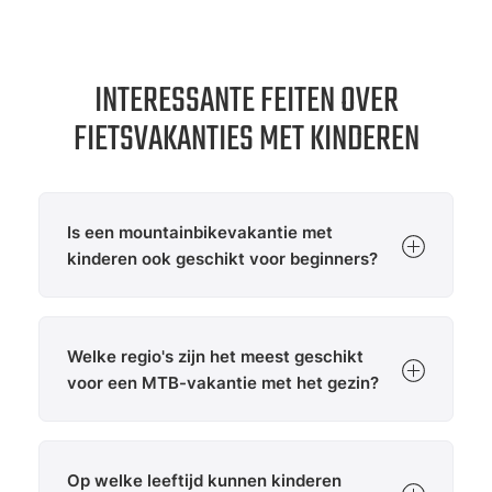
INTERESSANTE FEITEN OVER
FIETSVAKANTIES MET KINDEREN
Is een mountainbikevakantie met
kinderen ook geschikt voor beginners?
Ja, een mountainbikevakantie met kinderen is
ideaal voor beginners als de regio
Welke regio's zijn het meest geschikt
gezinsvriendelijke routes en gemakkelijke tochten
biedt. Veel fietsbestemmingen hebben flow trails,
voor een MTB-vakantie met het gezin?
pump tracks en oefenparken speciaal voor
kinderen. Regio's met korte routes, weinig
Regio's in
Oostenrijk
,
Italië
en
Slovenië
zijn
hoogteverschil en veilige paden weg van het
bijzonder geschikt voor een gezinsvriendelijke
verkeer zijn bijzonder populair.
Op welke leeftijd kunnen kinderen
MTB-vakantie. Makkelijke trails, fietsenstallingen