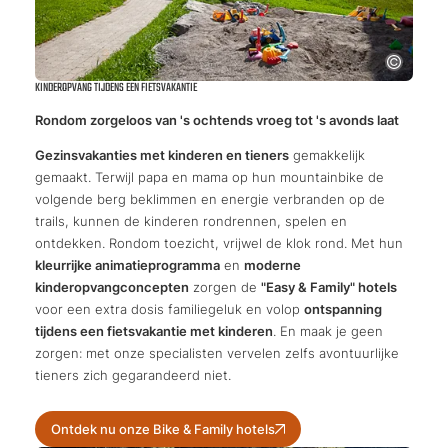
KINDEROPVANG TIJDENS EEN FIETSVAKANTIE
Rondom zorgeloos van 's ochtends vroeg tot 's avonds laat
Gezinsvakanties met kinderen en tieners
gemakkelijk
gemaakt. Terwijl papa en mama op hun mountainbike de
volgende berg beklimmen en energie verbranden op de
trails, kunnen de kinderen rondrennen, spelen en
ontdekken. Rondom toezicht, vrijwel de klok rond. Met hun
kleurrijke animatieprogramma
en
moderne
kinderopvangconcepten
zorgen de
"Easy & Family" hotels
voor een extra dosis familiegeluk en volop
ontspanning
tijdens een fietsvakantie met kinderen
. En maak je geen
zorgen: met onze specialisten vervelen zelfs avontuurlijke
tieners zich gegarandeerd niet.
Ontdek nu onze Bike & Family hotels