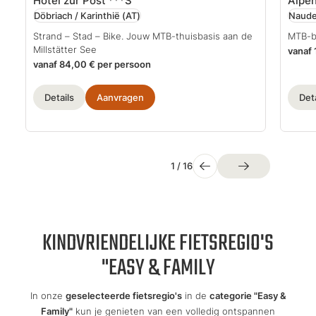
Hotel zur Post
***S
Alpen
Döbriach / Karinthië
(AT)
Nauder
Strand – Stad – Bike. Jouw MTB-thuisbasis aan de
MTB-ba
Millstätter See
vanaf 
vanaf 84,00 € per persoon
Details
Aanvragen
Deta
1
/
16
KINDVRIENDELIJKE FIETSREGIO'S
"EASY & FAMILY
In onze
geselecteerde fietsregio's
in de
categorie "Easy &
Family"
kun je genieten van een volledig ontspannen