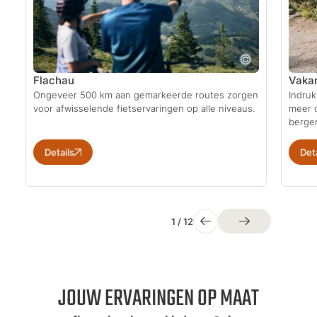
Flachau
Vakan
Ongeveer 500 km aan gemarkeerde routes zorgen
Indru
voor afwisselende fietservaringen op alle niveaus.
meer 
berge
Details
Deta
1
/
12
JOUW ERVARINGEN OP MAAT