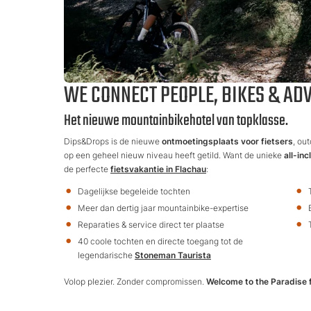
WE CONNECT PEOPLE, BIKES & AD
Het nieuwe mountainbikehotel van topklasse.
Dips&Drops is de nieuwe
ontmoetingsplaats voor fietsers
, ou
op een geheel nieuw niveau heeft getild. Want de unieke
all-in
de perfecte
fietsvakantie in Flachau
:
Dagelijkse begeleide tochten
Meer dan dertig jaar mountainbike-expertise
Reparaties & service direct ter plaatse
40 coole tochten en directe toegang tot de
legendarische
Stoneman Taurista
Volop plezier. Zonder compromissen.
Welcome to the Paradise f