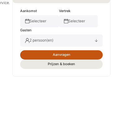
rvice.
Aankomst
Vertrek
Selecteer
Selecteer
Gasten
2 persoon(en)
Aanvragen
Volwassene(n)
2
Prijzen & boeken
Kind(eren)
0