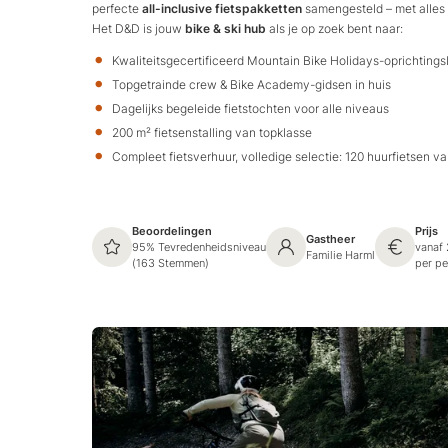
perfecte
all-inclusive fietspakketten
samengesteld – met alles 
Het D&D is jouw
bike & ski hub
als je op zoek bent naar:
Kwaliteitsgecertificeerd Mountain Bike Holidays-oprichtingsl
Topgetrainde crew & Bike Academy-gidsen in huis
Dagelijks begeleide fietstochten voor alle niveaus
200 m² fietsenstalling van topklasse
Compleet fietsverhuur, volledige selectie: 120 huurfietsen va
Beoordelingen
Prijs
Gastheer
95% Tevredenheidsniveau
vanaf
Familie Harml
(163 Stemmen)
per p