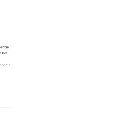
centie
n het
speelt