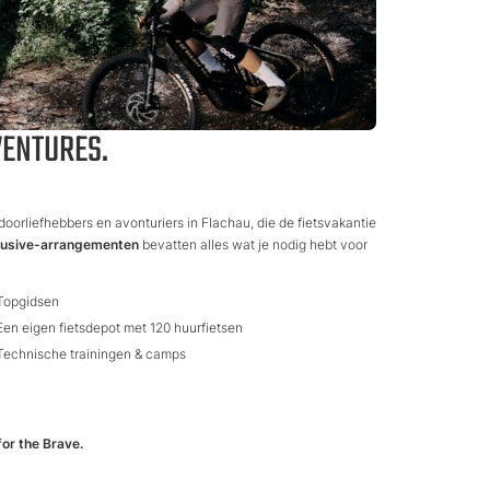
VENTURES.
tdoorliefhebbers en avonturiers in Flachau, die de fietsvakantie
clusive-arrangementen
bevatten alles wat je nodig hebt voor
Topgidsen
Een eigen fietsdepot met 120 huurfietsen
Technische trainingen & camps
or the Brave.