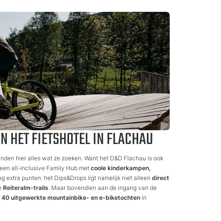
N HET FIETSHOTEL IN FLACHAU
inden hier alles wat ze zoeken. Want het D&D Flachau is ook
: een all-inclusive Family Hub met
coole kinderkampen,
 nog extra punten: het Dips&Drops ligt namelijk niet alleen
direct
e
Reiteralm-trails
. Maar bovendien aan de ingang van de
r 40 uitgewerkte mountainbike- en e-biketochten
in