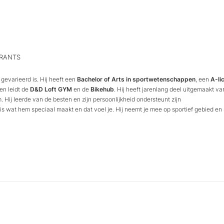
URANTS
 gevarieerd is. Hij heeft een
Bachelor of Arts in sportwetenschappen
, een
A-li
en leidt de
D&D Loft GYM
en de
Bikehub
. Hij heeft jarenlang deel uitgemaakt va
Hij leerde van de besten en zijn persoonlijkheid ondersteunt zijn
is wat hem speciaal maakt en dat voel je. Hij neemt je mee op sportief gebied en 