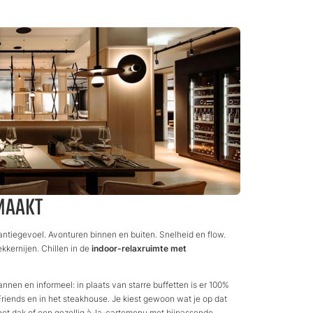
MAAKT
kantiegevoel. Avonturen binnen en buiten. Snelheid en flow.
ekkernijen. Chillen in de
indoor-relaxruimte met
nnen en informeel: in plaats van starre buffetten is er 100%
s & Friends en in het steakhouse. Je kiest gewoon wat je op dat
t dak of een gezellig à-la-cartemenu met bijpassende