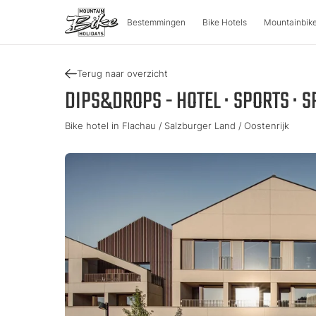
Bestemmingen
Bike Hotels
Mountainbike
Terug naar overzicht
BESTEMMINGEN
MOUNT
DIPS&DROPS - HOTEL · SPORTS · S
Bike hotel in Flachau / Salzburger Land / Oostenrijk
Oostenrijk
Fietsavon
Italië
Karinthië
Tour & Trai
Lombardi
Opper-Oostenrijk
Enduro & 
Zuid-Tiro
Salzburger Land
e-Mountai
Trentino
Stiermarken
Tirol
Slovenië
Vakantie
Vorarlberg
Catalogu
Approved Bike Area
Zoek een 