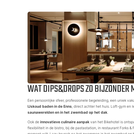
WAT DIPS&DROPS ZO BIJZONDER 
Een persoonlijke sfeer, professionele begeleiding, een uniek va
IJskoud baden in de Enns
, direct achter het huis. Loft-gym en l
saunawerelden en in het zwembad op het dak
.
Ook de
innovatieve culinaire aanpak
van het Bikehotel is ontspa
flexibiliteit in de bistro, bij de pastastation, in restaurant Fork
moment wilt. Lazy brunch na het zwemmen in het zwembad op he