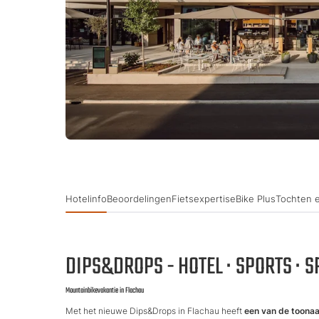
Hotelinfo
Beoordelingen
Fietsexpertise
Bike Plus
Tochten e
DIPS&DROPS - HOTEL · SPORTS · 
Mountainbikevakantie in Flachau
Met het nieuwe Dips&Drops in Flachau heeft
een van de toona