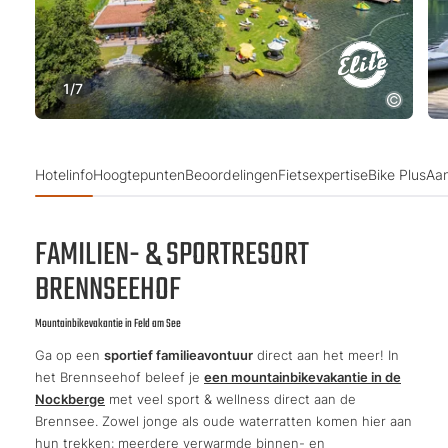
1
/
7
Hotelinfo
Hoogtepunten
Beoordelingen
Fietsexpertise
Bike Plus
Aa
FAMILIEN- & SPORTRESORT
BRENNSEEHOF
Mountainbikevakantie in Feld am See
Ga op een
sportief familieavontuur
direct aan het meer! In
het Brennseehof beleef je
een mountainbikevakantie in de
Nockberge
met veel sport & wellness direct aan de
Brennsee. Zowel jonge als oude waterratten komen hier aan
hun trekken: meerdere verwarmde binnen- en