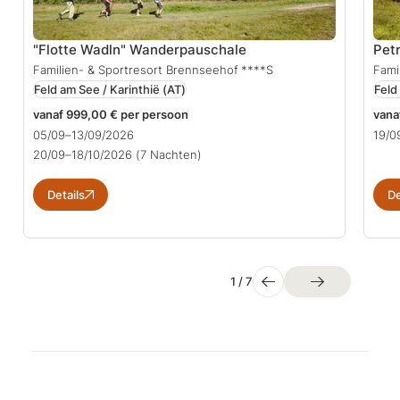
"Flotte Wadln" Wanderpauschale
Petr
Familien- & Sportresort Brennseehof
****S
Fami
Feld am See / Karinthië
(AT)
Feld
vanaf 999,00 € per persoon
vana
05/09–13/09/2026
19/0
20/09–18/10/2026
(7 Nachten)
Details
De
1
/
7