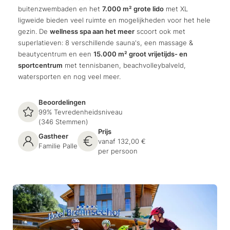
buitenzwembaden en het
7.000 m² grote lido
met XL
ligweide bieden veel ruimte en mogelijkheden voor het hele
gezin. De
wellness spa aan het meer
scoort ook met
superlatieven: 8 verschillende sauna's, een massage &
beautycentrum en een
15.000 m² groot vrijetijds- en
sportcentrum
met tennisbanen, beachvolleybalveld,
watersporten en nog veel meer.
Beoordelingen
99% Tevredenheidsniveau
(346 Stemmen)
Prijs
Gastheer
vanaf 132,00 €
Familie Palle
per persoon