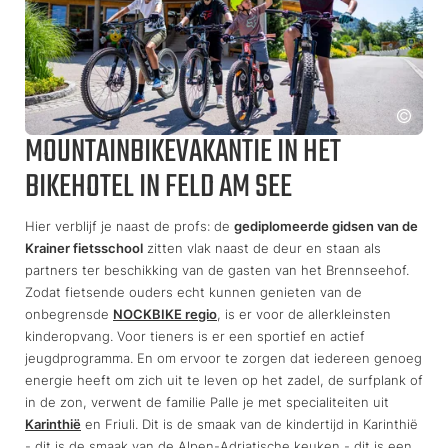
MOUNTAINBIKEVAKANTIE IN HET
BIKEHOTEL IN FELD AM SEE
Hier verblijf je naast de profs: de
gediplomeerde gidsen van de
Krainer fietsschool
zitten vlak naast de deur en staan als
partners ter beschikking van de gasten van het Brennseehof.
Zodat fietsende ouders echt kunnen genieten van de
onbegrensde
NOCKBIKE regio
, is er voor de allerkleinsten
kinderopvang. Voor tieners is er een sportief en actief
jeugdprogramma. En om ervoor te zorgen dat iedereen genoeg
energie heeft om zich uit te leven op het zadel, de surfplank of
in de zon, verwent de familie Palle je met specialiteiten uit
Karinthië
en Friuli. Dit is de smaak van de kindertijd in Karinthië
- dit is de smaak van de Alpen-Adriatische keuken - dit is een