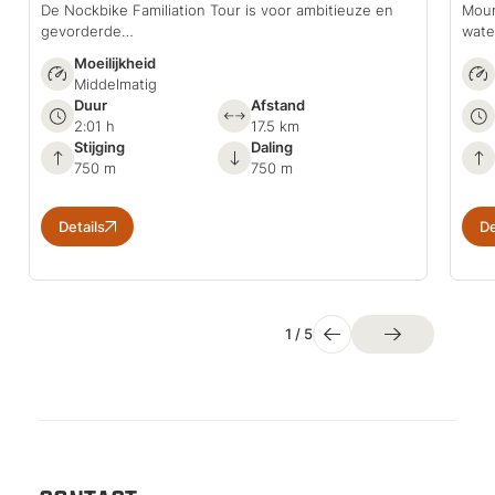
De Nockbike Familiation Tour is voor ambitieuze en
Moun
gevorderde…
wate
Moeilijkheid
Middelmatig
Duur
Afstand
2:01 h
17.5 km
Stijging
Daling
750 m
750 m
Details
De
1
/
5