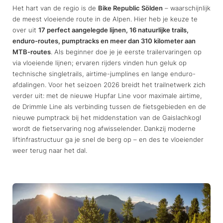
Het hart van de regio is de
Bike Republic Sölden
– waarschijnlijk
de meest vloeiende route in de Alpen. Hier heb je keuze te
over uit
17 perfect aangelegde lijnen, 16 natuurlijke trails,
enduro-routes, pumptracks en meer dan 310 kilometer aan
MTB-routes
. Als beginner doe je je eerste trailervaringen op
via vloeiende lijnen; ervaren rijders vinden hun geluk op
technische singletrails, airtime-jumplines en lange enduro-
afdalingen. Voor het seizoen 2026 breidt het trailnetwerk zich
verder uit: met de nieuwe Hupfar Line voor maximale airtime,
de Drimmle Line als verbinding tussen de fietsgebieden en de
nieuwe pumptrack bij het middenstation van de Gaislachkogl
wordt de fietservaring nog afwisselender. Dankzij moderne
liftinfrastructuur ga je snel de berg op – en des te vloeiender
weer terug naar het dal.