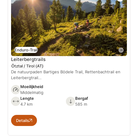
Enduro-Trail
Leiterbergtrails
Ötztal / Tirol
(AT)
De natuurpaden Bartiges Bödele Trail, Rettenbachtrail en
Leiterbergtrail…
Moeilijkheid
Middelmatig
Lengte
Bergaf
4.7 km
585 m
Details