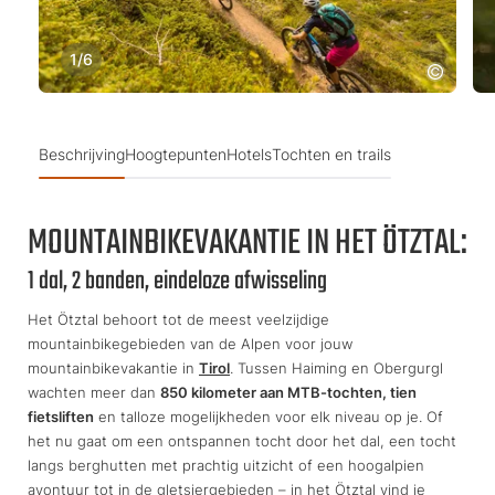
1
/
6
Beschrijving
Hoogtepunten
Hotels
Tochten en trails
MOUNTAINBIKEVAKANTIE IN HET ÖTZTAL:
1 dal, 2 banden, eindeloze afwisseling
Het Ötztal behoort tot de meest veelzijdige
mountainbikegebieden van de Alpen voor jouw
mountainbikevakantie in
Tirol
. Tussen Haiming en Obergurgl
wachten meer dan
850 kilometer aan MTB-tochten, tien
fietsliften
en talloze mogelijkheden voor elk niveau op je. Of
het nu gaat om een ontspannen tocht door het dal, een tocht
langs berghutten met prachtig uitzicht of een hoogalpien
avontuur tot in de gletsjergebieden – in het Ötztal vind je