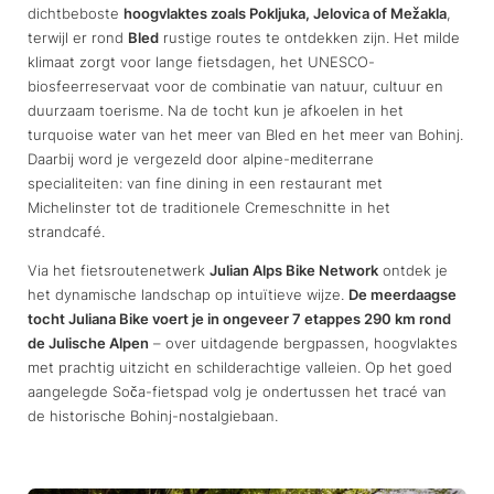
dichtbeboste
hoogvlaktes zoals Pokljuka, Jelovica of Mežakla
,
terwijl er rond
Bled
rustige routes te ontdekken zijn. Het milde
klimaat zorgt voor lange fietsdagen, het UNESCO-
biosfeerreservaat voor de combinatie van natuur, cultuur en
duurzaam toerisme. Na de tocht kun je afkoelen in het
turquoise water van het meer van Bled en het meer van Bohinj.
Daarbij word je vergezeld door alpine-mediterrane
specialiteiten: van fine dining in een restaurant met
Michelinster tot de traditionele Cremeschnitte in het
strandcafé.
Via het fietsroutenetwerk
Julian Alps Bike Network
ontdek je
het dynamische landschap op intuïtieve wijze.
De meerdaagse
tocht Juliana Bike voert je in ongeveer 7 etappes 290 km rond
de Julische Alpen
– over uitdagende bergpassen, hoogvlaktes
met prachtig uitzicht en schilderachtige valleien. Op het goed
aangelegde Soča-fietspad volg je ondertussen het tracé van
de historische Bohinj-nostalgiebaan.