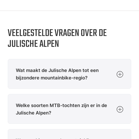
VEELGESTELDE VRAGEN OVER DE
JULISCHE ALPEN
Wat maakt de Julische Alpen tot een
bijzondere mountainbike-regio?
De Julische Alpen combineren alpiene landschappen,
ongerepte trails en relatief rustige fietsroutes. Tussen
Welke soorten MTB-tochten zijn er in de
het Triglav Nationaal Park, de Soča-vallei en de meren
rond Bled vinden mountainbikers afwisselende tochten
Julische Alpen?
met een indrukwekkend natuurlandschap en een
authentieke Sloveense ervaring.
De regio biedt ontspannen tochten rond de meren,
lange panoramatochten en technisch veeleisende