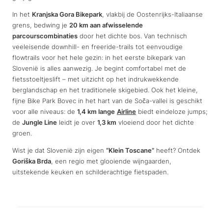
In het
Kranjska Gora Bikepark
, vlakbij de Oostenrijks-Italiaanse
grens, bedwing je
20 km aan afwisselende
parcourscombinaties
door het dichte bos. Van technisch
veeleisende downhill- en freeride-trails tot eenvoudige
flowtrails voor het hele gezin: in het eerste bikepark van
Slovenië is alles aanwezig. Je begint comfortabel met de
fietsstoeltjeslift – met uitzicht op het indrukwekkende
berglandschap en het traditionele skigebied. Ook het kleine,
fijne Bike Park Bovec in het hart van de Soča-vallei is geschikt
voor alle niveaus: de
1,4 km lange
Airline
biedt eindeloze jumps;
de
Jungle Line
leidt je over
1,3 km
vloeiend door het dichte
groen.
Wist je dat Slovenië zijn eigen
“Klein Toscane”
heeft? Ontdek
Goriška Brda
, een regio met glooiende wijngaarden,
uitstekende keuken en schilderachtige fietspaden.