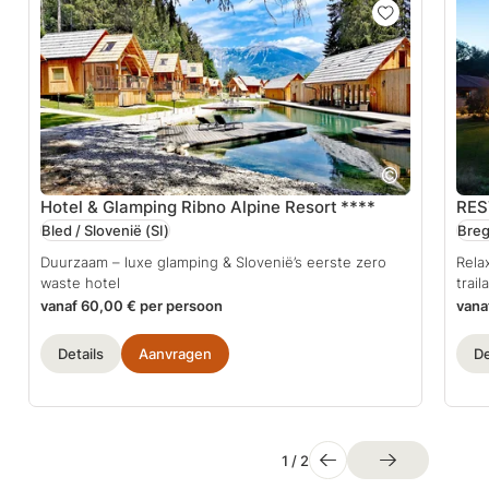
Hotel & Glamping Ribno Alpine Resort
****
RES
Bled / Slovenië
(SI)
Breg
Duurzaam – luxe glamping & Slovenië’s eerste zero
Rela
waste hotel
trail
vanaf 60,00 € per persoon
vana
Details
Aanvragen
De
1
/
2