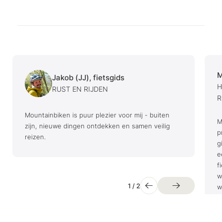
M
Jakob (JJ), fietsgids
H
RUST EN RIJDEN
R
Mountainbiken is puur plezier voor mij - buiten
M
zijn, nieuwe dingen ontdekken en samen veilig
p
reizen.
g
e
f
w
1
/
2
w
d