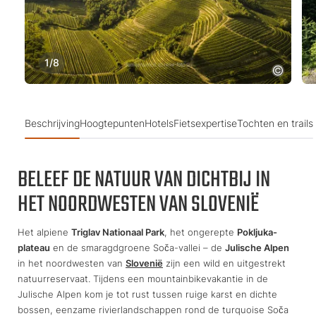
1
/
8
Beschrijving
Hoogtepunten
Hotels
Fietsexpertise
Tochten en trails
BELEEF DE NATUUR VAN DICHTBIJ IN
HET NOORDWESTEN VAN SLOVENIË
Het alpiene
Triglav Nationaal Park
, het ongerepte
Pokljuka-
plateau
en de smaragdgroene Soča-vallei – de
Julische Alpen
in het noordwesten van
Slovenië
zijn een wild en uitgestrekt
natuurreservaat. Tijdens een mountainbikevakantie in de
Julische Alpen kom je tot rust tussen ruige karst en dichte
bossen, eenzame rivierlandschappen rond de turquoise Soča