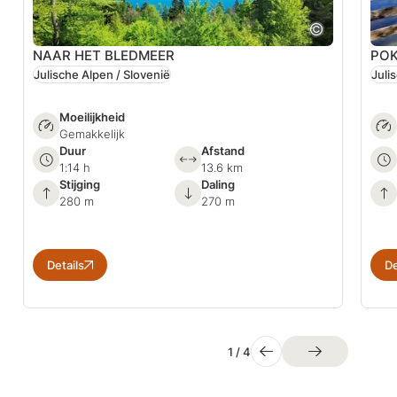
NAAR HET BLEDMEER
POK
Julische Alpen / Slovenië
Juli
Moeilijkheid
Gemakkelijk
Duur
Afstand
1:14 h
13.6 km
Stijging
Daling
280 m
270 m
Details
De
1
/
4