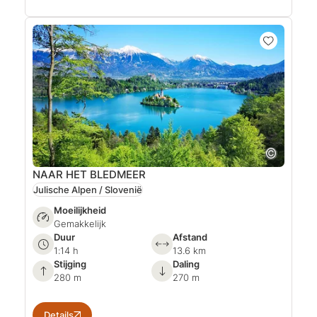
NAAR HET BLEDMEER
Julische Alpen / Slovenië
Moeilijkheid
Gemakkelijk
Duur
Afstand
1:14 h
13.6 km
Stijging
Daling
280 m
270 m
Details