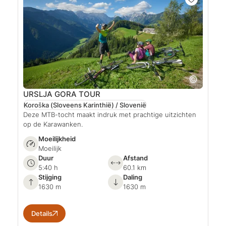
URSLJA GORA TOUR
Koroška (Sloveens Karinthië) / Slovenië
Deze MTB-tocht maakt indruk met prachtige uitzichten
op de Karawanken.
Moeilijkheid
Moeilijk
Duur
Afstand
5:40 h
60.1 km
Stijging
Daling
1630 m
1630 m
Details