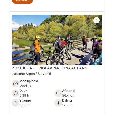
POKLJUKA - TRIGLAV NATIONAAL PARK
Julische Alpen / Slovenië
Moeilijkheid
Moeilijk
Duur
Afstand
5:39 h
56.4 km
Stijging
Daling
1750 m
1730 m