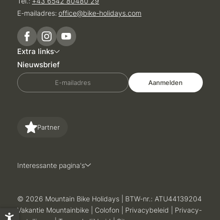
Tel.:
+43 6542 80480 29
E-mailadres:
office@
bike-holidays.
com
Extra links
Nieuwsbrief
E-mailadres
Aanmelden
Partner
Interessante pagina's
© 2026 Mountain Bike Holidays
|
BTW-nr.: ATU44139204
Vakantie Mountainbike
|
Colofon
|
Privacybeleid
|
Privacy-