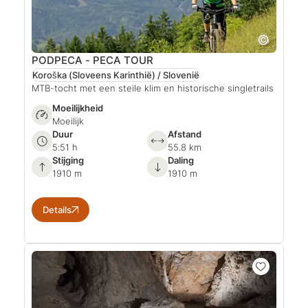
PODPECA - PECA TOUR
Koroška (Sloveens Karinthië) / Slovenië
MTB-tocht met een steile klim en historische singletrails
Moeilijkheid
Moeilijk
Duur
Afstand
5:51 h
55.8 km
Stijging
Daling
1910 m
1910 m
Details