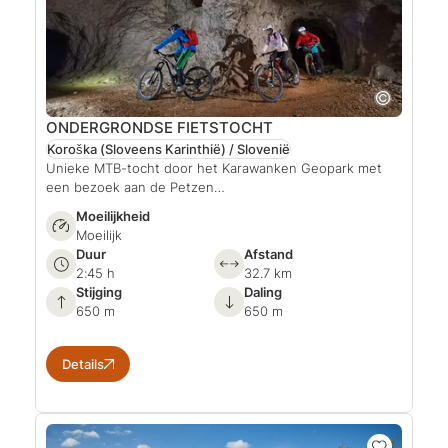
ONDERGRONDSE FIETSTOCHT
Koroška (Sloveens Karinthië) / Slovenië
Unieke MTB-tocht door het Karawanken Geopark met
een bezoek aan de Petzen…
Moeilijkheid
Moeilijk
Duur
Afstand
2:45 h
32.7 km
Stijging
Daling
650 m
650 m
Details