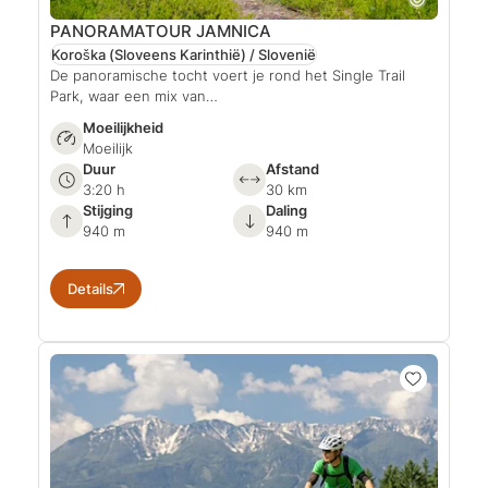
PANORAMATOUR JAMNICA
Koroška (Sloveens Karinthië) / Slovenië
De panoramische tocht voert je rond het Single Trail
Park, waar een mix van…
Moeilijkheid
Moeilijk
Duur
Afstand
3:20 h
30 km
Stijging
Daling
940 m
940 m
Details