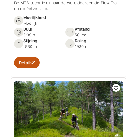
De MTB-tocht leidt naar de wereldberoemde Flow Trail
op de Petzen, de…
Moeilijkheid
Moeilijk
Duur
Afstand
5:39 h
56 km
Stijging
Daling
1930 m
1930 m
Details