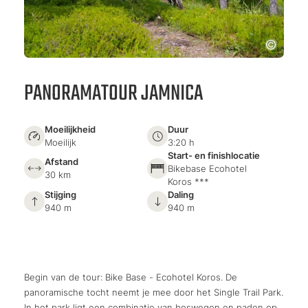
PANORAMATOUR JAMNICA
Moeilijkheid
Duur
Moeilijk
3:20 h
Start- en finishlocatie
Afstand
Bikebase Ecohotel
30 km
Koros ***
Stijging
Daling
940 m
940 m
Begin van de tour: Bike Base - Ecohotel Koros. De
panoramische tocht neemt je mee door het Single Trail Park.
In het park ligt een combinatie van boswegen en paden op