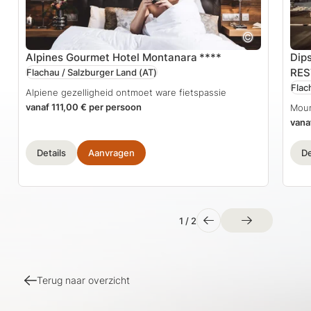
Alpines Gourmet Hotel Montanara
****
Dip
RE
Flachau / Salzburger Land
(AT)
Flac
Alpiene gezelligheid ontmoet ware fietspassie
vanaf 111,00 € per persoon
Moun
vana
Details
Aanvragen
De
1
/
2
Terug naar overzicht