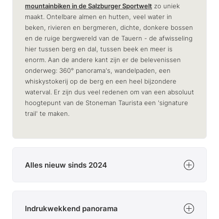
mountainbiken in de Salzburger Sportwelt
zo uniek
maakt. Ontelbare almen en hutten, veel water in
beken, rivieren en bergmeren, dichte, donkere bossen
en de ruige bergwereld van de Tauern - de afwisseling
hier tussen berg en dal, tussen beek en meer is
enorm. Aan de andere kant zijn er de belevenissen
onderweg: 360° panorama's, wandelpaden, een
whiskystokerij op de berg en een heel bijzondere
waterval. Er zijn dus veel redenen om van een absoluut
hoogtepunt van de Stoneman Taurista een 'signature
trail' te maken.
Alles nieuw sinds 2024
Sinds het fietsseizoen 2024 is niet alleen het
checkpoint bij de Edelweiss-Alm eindelijk terug op de
Indrukwekkend panorama
Stoneman Taurista, maar staat ook het gloednieuwe