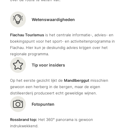
houdt.
witte wolken rijdt. De glooiende hellingen en
afdalingen gaan verder
bergafwaarts over wortels en
de
Johannes waterval
stort zich nu
60 meter
voor ons
stenen
- soms technisch, soms uitdagend - een echte
in de diepte en tovert in combinatie met de zon
Wetenswaardigheden
traktatie.
kitscherige regenbogen in de lucht. De
waternevel
koelt ons aangenaam af
en we beklimmen verfrist de
Flachau Tourismus
is het centrale informatie-, advies- en
treden van het
goed onderhouden ronde watervalpad
.
boekingspunt voor het sport- en activiteitenprogramma in
Flachau. Hier kun je deskundig advies krijgen over het
regionale programma.
Toon alle foto's
Tip voor insiders
Op het eerste gezicht lijkt de
Mandlberggut
misschien
gewoon een herberg in de bergen, maar de eigen
distilleerderij produceert echt geweldige wijnen.
Fotopunten
Rossbrand top:
Het 360° panorama is gewoon
indrukwekkend.