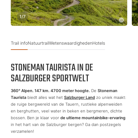
1
/
7
Trail info
Natuurtrail
Wetenswaardigheden
Hotels
STONEMAN TAURISTA IN DE
SALZBURGER SPORTWELT
360° Alpen. 147 km. 4700 meter hoogte.
De
Stoneman
Taurista
biedt alles wat het
Salzburger Land
zo uniek maakt:
de ruige bergwereld van de Tauern, rustieke alpenweiden
en berghutten, veel water in beken en bergmeren, dichte
bossen. Ben je klaar voor
de ultieme mountainbike-ervaring
in het hart van de Salzburger bergen? Ga dan postzegels
verzamelen!