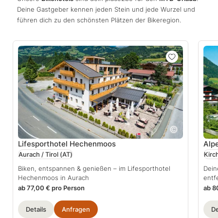
Deine Gastgeber kennen jeden Stein und jede Wurzel und
führen dich zu den schönsten Plätzen der Bikeregion.
Lifesporthotel Hechenmoos
Alp
Aurach / Tirol
(AT)
Kirch
Biken, entspannen & genießen – im Lifesporthotel
Dein
Hechenmoos in Aurach
entf
ab 77,00 € pro Person
ab 8
Details
Anfragen
De