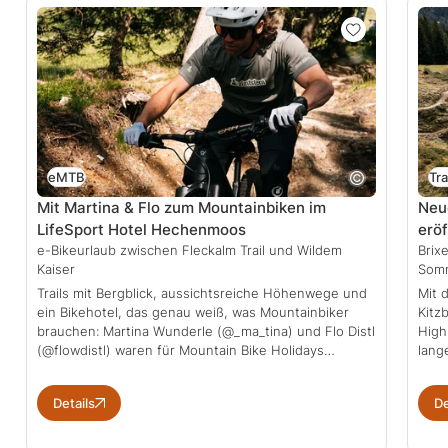
eMTB
Tra
Mit Martina & Flo zum Mountainbiken im
Neue
LifeSport Hotel Hechenmoos
eröf
e-Bikeurlaub zwischen Fleckalm Trail und Wildem
Brix
Kaiser
Som
Trails mit Bergblick, aussichtsreiche Höhenwege und
Mit 
ein Bikehotel, das genau weiß, was Mountainbiker
Kitz
brauchen: Martina Wunderle (@_ma_tina) und Flo Distl
High
(@flowdistl) waren für Mountain Bike Holidays…
lang
Details
De