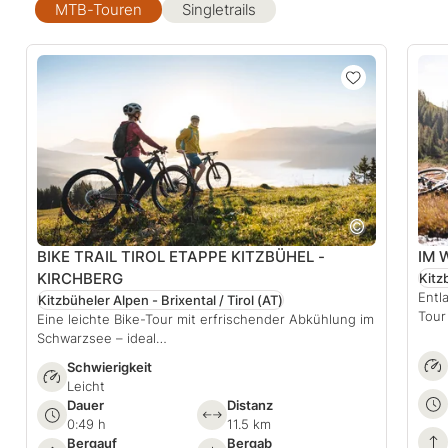
MTB-Touren
Singletrails
BIKE TRAIL TIROL ETAPPE KITZBÜHEL -
IM 
KIRCHBERG
Kitz
Entl
Kitzbüheler Alpen - Brixental / Tirol
(AT)
Tour
Eine leichte Bike-Tour mit erfrischender Abkühlung im
Schwarzsee – ideal…
Schwierigkeit
Leicht
Dauer
Distanz
0:49 h
11.5 km
Bergauf
Bergab