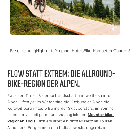
Beschreibung
Highlights
Regionen
Hotels
Bike-Kompetenz
Touren &
FLOW STATT EXTREM: DIE ALLROUND-
BIKE-REGION DER ALPEN.
Zwischen Tiroler Bilderbuchlandschaft und weltbekanntem
Alpen-Lifestyle: Im Winter sind die Kitzbüheler Alpen die
weltweit berühmteste Bühne der Skisuperstars, im Sommer
eines der vielseitigsten und zugänglichsten
Mountainbike-
Regionen Tirols
. Dich erwartet ein dichtes Netz an Touren,
Almen und Bergbahnen durch die abwechslungsreiche