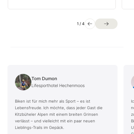
1
/
4
Tom Dumon
Lifesporthotel Hechenmoos
Biken ist für mich mehr als Sport – es ist
I
Lebensfreude. Ich möchte, dass jeder Gast die
n
Kitzbüheler Alpen mit einem breiten Grinsen
z
verlässt – und vielleicht mit ein paar neuen
B
Lieblings-Trails im Gepäck.
U
G