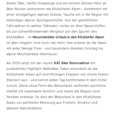
Breite Täler, sanfte Grasberge und ein extrem dichtes Netz an
Bike-Routen dominieren die Kitzbüheler Alpen – kombiniert mit
einer einzigartigen alpinen Kulisse. Tauche ein in die Region mit
lebendiger alpiner Sportgeschichte. Von der gemütlichen
Fahrradtour im weiten Talboden, vorbei an alten Bauernhöfen
bis zur schweißtreibenden Bergtour auf den Spuren des
KitzAlpBike – im
Mountainbike-Urlaub in den Kitzbühler Alpen
ist alles möglich. Und noch viel mehr. Hier erlebst du die Alpen
mit jeder Menge Flow – und besonders direkten Einstieg ins
alpine Mountainbike-Abenteuer.
Ab 2026 setzt mit der neuen
KAT Bike Sternradtour
ein
zusätzliches Highlight Maßstäbe: Dabei erkundest du die
Kitzbüheler Alpen auf sternförmigen Etappen von einem festen
Standort aus – und kehrst jeden Tag komfortabel in dein Hotel
zurück. Diese neue Form des Bikeurlaubs verbindet sportliche
Vielfalt mit maximalem Komfort und macht die Region noch
flexibler erlebbar. So wird der Bikeurlaub in den Kitzbüheler
Alpen zur perfekten Mischung aus Freiheit, Struktur und
alpinem Naturerlebnis.