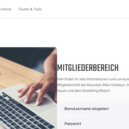
-Urlaub
Touren & Trails
AINBIKE-URLAUB
BIKE HOTELS
TOUREN & TRAIL
teuer
Österreich
Urlaubsthemen
Mountainbike-Touren
i
Biken mit der Familie
MITGLIEDERBEREICH
Italien
Singletrails
arks
Bike & Wellness
nbiken
Bike & Kulinarik
Hier findet ihr alle Informationen rund um eur
Slowenien
Mehrtagestouren
Mitgliedschaft bei Mountain Bike Holidays. In
Biken als Gruppe
Inputs und dem Marketing Report.
Angebote
n
tscheine
Angebote
Benutzername eingeben
Qualitätsversprechen
MTB-Events
Passwort
den
Blog