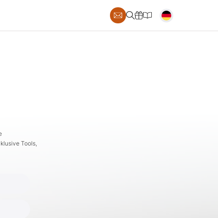
S
e
klusive Tools,