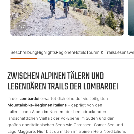
1
/
7
Beschreibung
Highlights
Regionen
Hotels
Touren & Trails
Lesenswe
ZWISCHEN ALPINEN TÄLERN UND
LEGENDÄREN TRAILS DER LOMBARDEI
In der
Lombardei
erwartet dich eine der vielseitigsten
Mountainbike-Regionen Italiens
– geprägt von den
italienischen Alpen im Norden, der beeindruckenden
landschaftlichen Vielfalt der Po-Ebene im Süden und den
großen oberitalienischen Seen wie Gardasee, Comer See und
Lago Maggiore. Hier bist du mitten im alpinen Herz Norditaliens