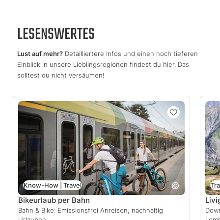
LESENSWERTES
Lust auf mehr?
Detailliertere Infos und einen noch tieferen
Einblick in unsere Lieblingsregionen findest du hier. Das
solltest du nicht versäumen!
Know-How | Travel
Tra
Bikeurlaub per Bahn
Livi
Bahn & Bike: Emissionsfrei Anreisen, nachhaltig
Down
Urlauben.
Lomb