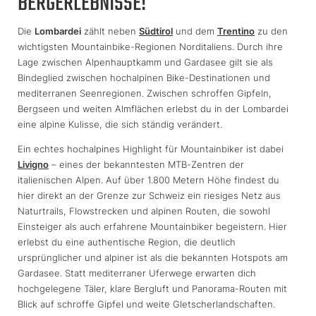
BERGERLEBNISSE!
Die
Lombardei
zählt neben
Südtirol
und dem
Trentino
zu den
wichtigsten Mountainbike-Regionen Norditaliens. Durch ihre
Lage zwischen Alpenhauptkamm und Gardasee gilt sie als
Bindeglied zwischen hochalpinen Bike-Destinationen und
mediterranen Seenregionen. Zwischen schroffen Gipfeln,
Bergseen und weiten Almflächen erlebst du in der Lombardei
eine alpine Kulisse, die sich ständig verändert.
Ein echtes hochalpines Highlight für Mountainbiker ist dabei
Livigno
– eines der bekanntesten MTB-Zentren der
italienischen Alpen. Auf über 1.800 Metern Höhe findest du
hier direkt an der Grenze zur Schweiz ein riesiges Netz aus
Naturtrails, Flowstrecken und alpinen Routen, die sowohl
Einsteiger als auch erfahrene Mountainbiker begeistern. Hier
erlebst du eine authentische Region, die deutlich
ursprünglicher und alpiner ist als die bekannten Hotspots am
Gardasee. Statt mediterraner Uferwege erwarten dich
hochgelegene Täler, klare Bergluft und Panorama-Routen mit
Blick auf schroffe Gipfel und weite Gletscherlandschaften.