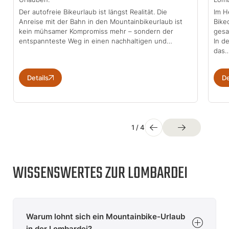
Der autofreie Bikeurlaub ist längst Realität. Die
Im H
Anreise mit der Bahn in den Mountainbikeurlaub ist
Bike
kein mühsamer Kompromiss mehr – sondern der
gesa
entspannteste Weg in einen nachhaltigen und…
In d
das
Details
De
1
/
4
WISSENSWERTES ZUR LOMBARDEI
Warum lohnt sich ein Mountainbike-Urlaub
in der Lombardei?