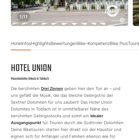
1
/
11
Hotelinfos
Highlights
Bewertungen
Bike-Kompetenz
Bike Plus
Toure
HOTEL UNION
Mountainbike Urlaub in Toblach
Die berühmten
Drei Zinnen
geben hier den Ton an – und
uns gefällt die Musik, die das bleiche Gebirgstrio der
Sextner Dolomiten für uns zaubert! Das Hotel Union
Dolomites in Toblach ist in unmittelbarer Nähe des
berühmten Gebirgsstocks und somit ein
idealer
Ausgangspunkt
für Touren durch die Südtiroler Dolomiten.
Deine Biketouren starten hier direkt vor der Haustür und
eignen sich für Anfänger und Familien ebenso wie für