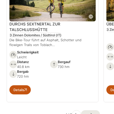
DURCHS SEXTNERTAL ZUR
ÜBE
TALSCHLUSSHÜTTE
3 Zi
3 Zinnen Dolomites / Südtirol
(IT)
Die Bike-Tour führt auf Asphalt, Schotter und
flowigen Trails von Toblach…
Schwierigkeit
Leicht
Distanz
Bergauf
40.8 km
730 hm
Bergab
720 hm
Details
De