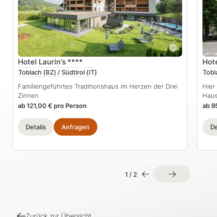
Hotel Laurin's
****
Hot
Toblach (BZ) / Südtirol
(IT)
Tobl
Familiengeführtes Traditionshaus im Herzen der Drei
Hier
Zinnen
Haus
ab 121,00 € pro Person
ab 9
Details
Anfragen
De
1
/
2
Zurück zur Übersicht