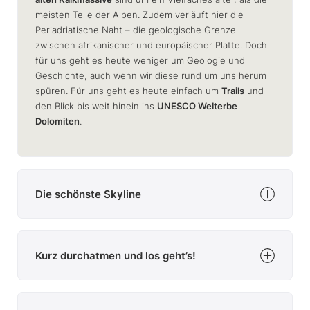
meisten Teile der Alpen. Zudem verläuft hier die
Periadriatische Naht – die geologische Grenze
zwischen afrikanischer und europäischer Platte. Doch
für uns geht es heute weniger um Geologie und
Geschichte, auch wenn wir diese rund um uns herum
spüren. Für uns geht es heute einfach um
Trails
und
den Blick bis weit hinein ins
UNESCO Welterbe
Dolomiten
.
Die schönste Skyline
Bis zum Traileinstieg in den
MTB-Singletrail
Demuthpassage
bringen wir einen Großteil des
Uphills
Kurz durchatmen und los geht’s!
ganz bequem mit der
Helmbahn
hinter uns – und
sparen uns unsere Kräfte für das Trail-Herzstück der
Region
3 Zinnen Dolomites
auf. Nach einigen
An der Hütte legen wir eine kurze Pause ein und ich
Höhenmetern erreichen wir schließlich die
erinnere mich, wie wir hier oben einmal mit einem