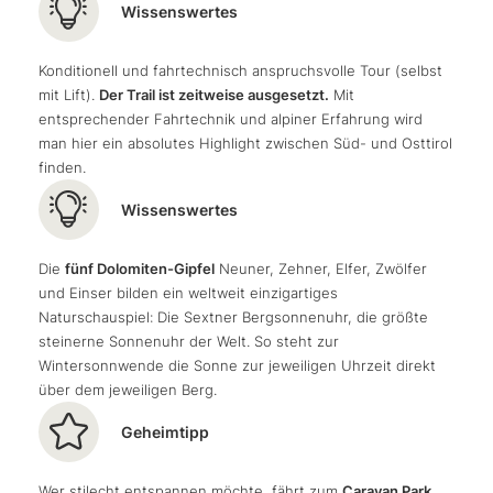
Wissenswertes
beherzten Investitionen der Region
3 Zinnen Dolomites
der letzten Jahren in die Bike-Infrastruktur zeigen hier
Konditionell und fahrtechnisch anspruchsvolle Tour (selbst
ihre Früchte: Neben dem neuen
Erla Singletrail
und
mit Lift).
Der Trail ist zeitweise ausgesetzt.
Mit
dem neuen
Standschützen Singletrail
findet sich direkt
entsprechender Fahrtechnik und alpiner Erfahrung wird
an der Talstation der Drei Zinnen Kabinenbahn auch
man hier ein absolutes Highlight zwischen Süd- und Osttirol
noch der erste
MTB-Übungspark in der Region 3
finden.
Zinnen Dolomiten
– mit recht überschaubaren und
dennoch
abwechslungsreichen Trainingsstrecken
von
Wissenswertes
leicht bis mittelschwer.
Die
fünf Dolomiten-Gipfel
Neuner, Zehner, Elfer, Zwölfer
und Einser bilden ein weltweit einzigartiges
Naturschauspiel: Die Sextner Bergsonnenuhr, die größte
steinerne Sonnenuhr der Welt. So steht zur
Wintersonnwende die Sonne zur jeweiligen Uhrzeit direkt
über dem jeweiligen Berg.
Geheimtipp
Wer stilecht entspannen möchte, fährt zum
Caravan Park