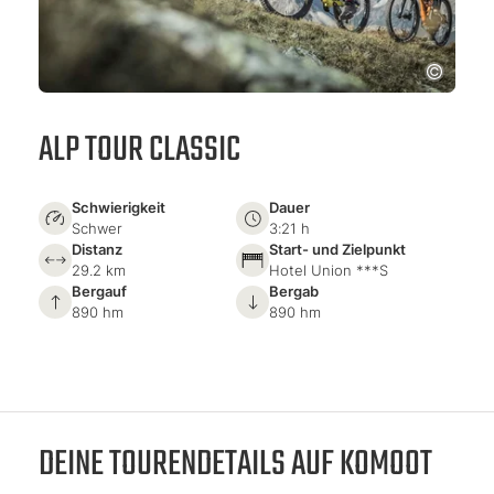
ALP TOUR CLASSIC
Schwierigkeit
Dauer
Schwer
3:21 h
Distanz
Start- und Zielpunkt
29.2 km
Hotel Union ***S
Bergauf
Bergab
890 hm
890 hm
DEINE TOURENDETAILS AUF KOMOOT