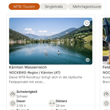
MTB-Touren
Singletrails
Mehrtagestouren
Kärnten Wasserreich
Fel
NOCKBIKE-Region / Kärnten
(AT)
NOCK
Diese MTB Rundtour bringt dich in die idyllische
Auss
Feldpannalm mit einer…
Bren
Schwierigkeit
Schwer
Dauer
Distanz
2:59 h
26 km