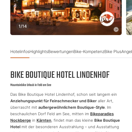
1
/
14
Hotelinfos
Highlights
Bewertungen
Bike-Kompetenz
Bike Plus
Ange
BIKE BOUTIQUE HOTEL LINDENHOF
Mountainbike Urlaub in Feld am See
Das Bike Boutique Hotel Lindenhof, schon seit langem ein
Anziehungspunkt für Feinschmecker und Biker
aller Art,
überrascht mit
außergewöhnlichem Boutique-Style
. Im
beschaulichen Dorf Feld am See, mitten im
Bikeparadies
Nockberge
in
Kärnten
, findet man das kleine
Bike Boutique
Hotel
mit der besonderen Ausstrahlung – und Ausstattung