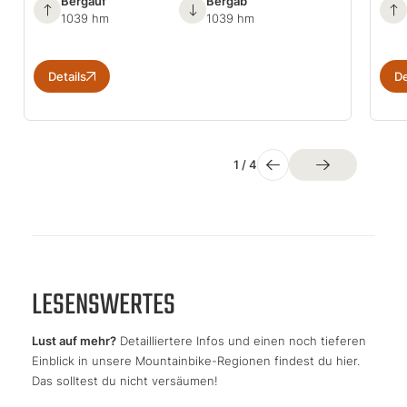
Bergauf
Bergab
1039 hm
1039 hm
Details
De
1
/
4
LESENSWERTES
Lust auf mehr?
Detailliertere Infos und einen noch tieferen
Einblick in unsere Mountainbike-Regionen findest du hier.
Das solltest du nicht versäumen!