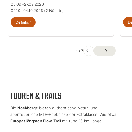
25.09.–27.09.2026
02.10.–04.10.2026
(2 Nächte)
Details
De
1
/
7
TOUREN & TRAILS
Die
Nockberge
bieten authentische Natur- und
abenteuerliche MTB-Erlebnisse der Extraklasse. Wie etwa
Europas längsten Flow-Trail
mit rund 15 km Länge.