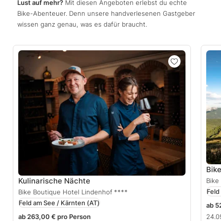
Lust auf mehr?
Mit diesen Angeboten erlebst du echte
Bike-Abenteuer. Denn unsere handverlesenen Gastgeber
wissen ganz genau, was es dafür braucht.
Bik
Kulinarische Nächte
Bike
Feld
Bike Boutique Hotel Lindenhof
****
Feld am See / Kärnten
(AT)
ab 5
ab 263,00 € pro Person
24.0