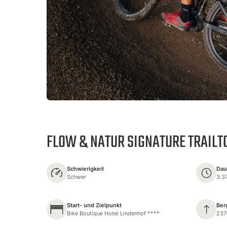
FLOW & NATUR SIGNATURE TRAILTO
Schwierigkeit
Dau
Schwer
3:3
Start- und Zielpunkt
Ber
Bike Boutique Hotel Lindenhof ****
237