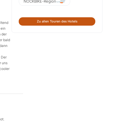
NOCKBIKE-Region
Zu allen Touren des Hotels
altend
 ein
n der
er bald
 dann
 Der
r uns
cooler
ot.