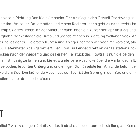
nplatz in Richtung Bad Kleinkirchheim. Der Anstieg in den Ortsteil Obertweng ist
t tretbar. Vorbei an Bauernhöfen und einem Radlerbrunnen geht es dann rechts h
cup Skiortes. Vorbei an der Maibrunnbahn, noch ein kurzer heftiger Anstieg und
burgbahn. Wir verladen die Bikes und „gondeln“ hoch in Richtung Wöllaner Nock. A
ge und los geht’s. Die ersten Kurven und Anleger nehmen wir noch mit Vorsicht, ab
0 Tiefenmeter Spaß garantiert. Der Flow Trail endet direkt an der Talstation und
ken nach der Wiederholung des ersten Teilstück des Flowtrails nun die beiden
ist flüssig zu fahren und bietet wunderbare Ausblicke über die Almlandschaft.
rzelböden, feuchten Untergrund und einigen Schlüsselstellen. Am Ende belohnt e
 Feld am See. Der krönende Abschluss der Tour ist der Sprung in den See und ein 
adlerei unter den Lindenbäumen.
T
lich? Alle wichtigen Details & Infos findest du in der Tourendarstellung auf Komo