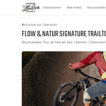
Destinationen
Bike Hotels
Mountainbike
Zurück zur Übersicht
DESTINATIONEN
MOUNT
FLOW & NATUR SIGNATURE TRAILTO
Mountainbike Tour ab Feld am See / Kärnten / Österreich
Österreich
Bike-Aben
Italien
Kärnten
Tour & Trail
Lombarde
Oberösterreich
Enduro & P
Südtirol
Salzburger Land
e-Mountai
Trentino
Steiermark
Tirol
Slowenie
Urlaubsgu
Vorarlberg
Katalog
Approved Bike Area
Urlaub fin