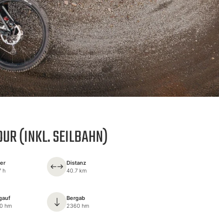
UR (INKL. SEILBAHN)
er
Distanz
7 h
40.7 km
gauf
Bergab
0 hm
2360 hm