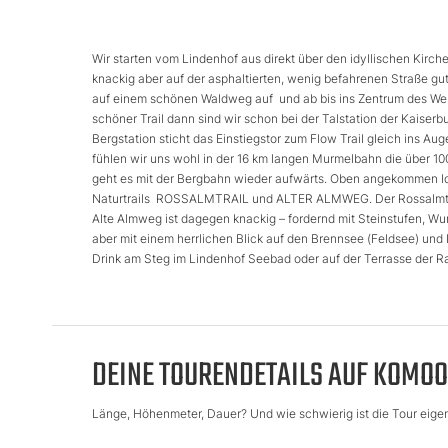
Wir starten vom Lindenhof aus direkt über den idyllischen Kirche
knackig aber auf der asphaltierten, wenig befahrenen Straße gu
auf einem schönen Waldweg auf und ab bis ins Zentrum des Welt
schöner Trail dann sind wir schon bei der Talstation der Kaiser
Bergstation sticht das Einstiegstor zum Flow Trail gleich ins Au
fühlen wir uns wohl in der 16 km langen Murmelbahn die über 100
geht es mit der Bergbahn wieder aufwärts. Oben angekommen loc
Naturtrails ROSSALMTRAIL und ALTER ALMWEG. Der Rossalmtrail 
Alte Almweg ist dagegen knackig – fordernd mit Steinstufen, Wu
aber mit einem herrlichen Blick auf den Brennsee (Feldsee) und
Drink am Steg im Lindenhof Seebad oder auf der Terrasse der R
DEINE TOURENDETAILS AUF KOMOO
Länge, Höhenmeter, Dauer? Und wie schwierig ist die Tour eigent