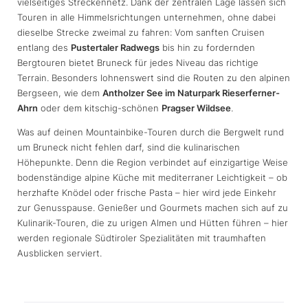
vielseitiges Streckennetz. Dank der zentralen Lage lassen sich
Touren in alle Himmelsrichtungen unternehmen, ohne dabei
dieselbe Strecke zweimal zu fahren: Vom sanften Cruisen
entlang des
Pustertaler Radwegs
bis hin zu fordernden
Bergtouren bietet Bruneck für jedes Niveau das richtige
Terrain. Besonders lohnenswert sind die Routen zu den alpinen
Bergseen, wie dem
Antholzer See im Naturpark Rieserferner-
Ahrn
oder dem kitschig-schönen
Pragser Wildsee
.
Was auf deinen Mountainbike-Touren durch die Bergwelt rund
um Bruneck nicht fehlen darf, sind die kulinarischen
Höhepunkte. Denn die Region verbindet auf einzigartige Weise
bodenständige alpine Küche mit mediterraner Leichtigkeit – ob
herzhafte Knödel oder frische Pasta – hier wird jede Einkehr
zur Genusspause. Genießer und Gourmets machen sich auf zu
Kulinarik-Touren, die zu urigen Almen und Hütten führen – hier
werden regionale Südtiroler Spezialitäten mit traumhaften
Ausblicken serviert.