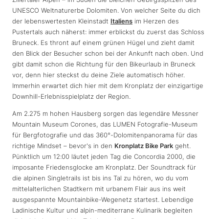
UNESCO Weltnaturerbe Dolomiten. Von welcher Seite du dich
der lebenswertesten Kleinstadt
Italiens
im Herzen des
Pustertals auch näherst: immer erblickst du zuerst das Schloss
Bruneck. Es thront auf einem grünen Hügel und zieht damit
den Blick der Besucher schon bei der Ankunft nach oben. Und
gibt damit schon die Richtung für den Bikeurlaub in Bruneck
vor, denn hier steckst du deine Ziele automatisch höher.
Immerhin erwartet dich hier mit dem Kronplatz der einzigartige
Downhill-Erlebnisspielplatz der Region.
Am 2.275 m hohen Hausberg sorgen das legendäre Messner
Mountain Museum Corones, das LUMEN Fotografie-Museum
für Bergfotografie und das 360°-Dolomitenpanorama für das
richtige Mindset – bevor's in den
Kronplatz Bike Park
geht.
Pünktlich um 12:00 läutet jeden Tag die Concordia 2000, die
imposante Friedensglocke am Kronplatz. Der Soundtrack für
die alpinen Singletrails ist bis ins Tal zu hören, wo du vom
mittelalterlichen Stadtkern mit urbanem Flair aus ins weit
ausgespannte Mountainbike-Wegenetz startest. Lebendige
Ladinische Kultur und alpin-mediterrane Kulinarik begleiten