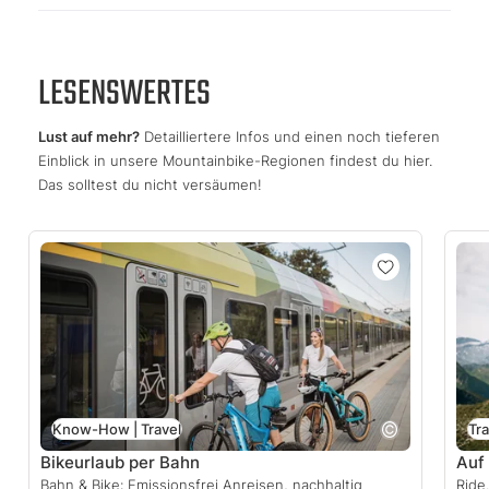
LESENSWERTES
Lust auf mehr?
Detailliertere Infos und einen noch tieferen
Einblick in unsere Mountainbike-Regionen findest du hier.
Das solltest du nicht versäumen!
Know-How | Travel
Tra
Bikeurlaub per Bahn
Auf 
Bahn & Bike: Emissionsfrei Anreisen, nachhaltig
Ride