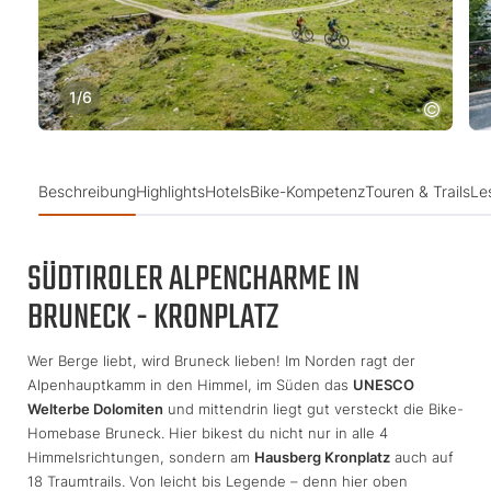
1
/
6
Beschreibung
Highlights
Hotels
Bike-Kompetenz
Touren & Trails
Le
SÜDTIROLER ALPENCHARME IN
BRUNECK - KRONPLATZ
Wer Berge liebt, wird Bruneck lieben! Im Norden ragt der
Alpenhauptkamm in den Himmel, im Süden das
UNESCO
Welterbe Dolomiten
und mittendrin liegt gut versteckt die Bike-
Homebase Bruneck. Hier bikest du nicht nur in alle 4
Himmelsrichtungen, sondern am
Hausberg Kronplatz
auch auf
18 Traumtrails. Von leicht bis Legende – denn hier oben