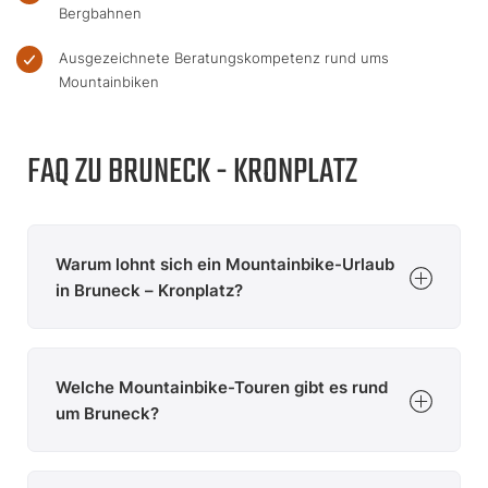
Bergbahnen
Ausgezeichnete Beratungskompetenz rund ums
Mountainbiken
FAQ ZU BRUNECK - KRONPLATZ
Warum lohnt sich ein Mountainbike-Urlaub
in Bruneck – Kronplatz?
Bruneck – Kronplatz verbindet das Pustertal mit den
Dolomiten und bietet ideale Bedingungen für einen
Welche Mountainbike-Touren gibt es rund
abwechslungsreichen Mountainbike-Urlaub. Rund um
den Kronplatz erwarten Mountainbiker 18 Trails sowie
um Bruneck?
zahlreiche Touren für Einsteiger und Fortgeschrittene.
Fünf Sommerbergbahnen erleichtern den Zugang zu
Rund um Bruneck reicht das Angebot von entspannten
den Strecken. Die Kombination aus Bikepark,
Touren durchs Pustertal bis zu anspruchsvollen