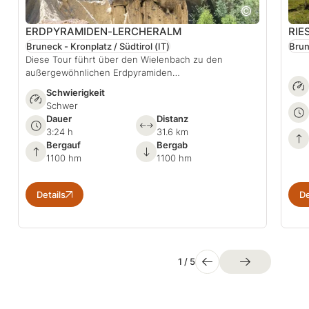
ERDPYRAMIDEN-LERCHERALM
RIE
Bruneck - Kronplatz / Südtirol
(IT)
Brun
Diese Tour führt über den Wielenbach zu den
außergewöhnlichen Erdpyramiden…
Schwierigkeit
Schwer
Dauer
Distanz
3:24 h
31.6 km
Bergauf
Bergab
1100 hm
1100 hm
Details
De
1
/
5