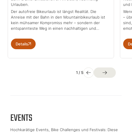
Urlauben.
und 
Der autofreie Bikeurlaub ist längst Realität. Die
Wenn
Anreise mit der Bahn in den Mountainbikeurlaub ist
– üb
kein mühsamer Kompromiss mehr – sondern der
sind
entspannteste Weg in einen nachhaltigen und…
emot
Details
De
1
/
5
EVENTS
Hochkarätige Events, Bike Challenges und Festivals: Diese