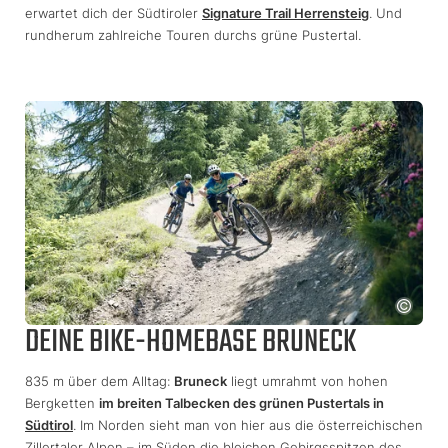
erwartet dich der Südtiroler
Signature Trail Herrensteig
. Und
rundherum zahlreiche Touren durchs grüne Pustertal.
DEINE BIKE-HOMEBASE BRUNECK
835 m über dem Alltag:
Bruneck
liegt umrahmt von hohen
Bergketten
im breiten Talbecken des grünen Pustertals in
Südtirol
. Im Norden sieht man von hier aus die österreichischen
Zillertaler Alpen – im Süden die bleichen Gebirgsspitzen des