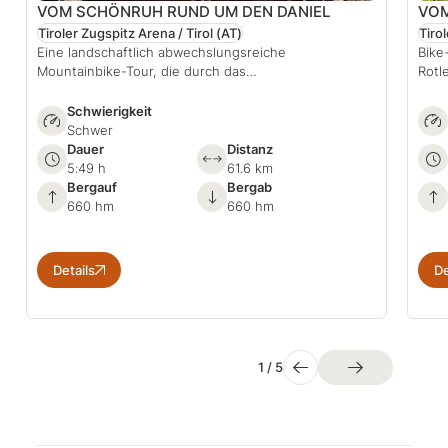
VOM SCHÖNRUH RUND UM DEN DANIEL
VOM
Tiroler Zugspitz Arena / Tirol
(AT)
Tiro
Eine landschaftlich abwechslungsreiche
Bike
Mountainbike-Tour, die durch das…
Rotl
Schwierigkeit
Schwer
Dauer
Distanz
5:49 h
61.6 km
Bergauf
Bergab
660 hm
660 hm
Details
De
1
/
5