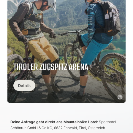
TIROLER ZUGSPITZ ARENA
Details
Deine Anfrage geht direkt ans Mountainbike Hotel
: Sporthotel
Schönruh GmbH & Co KG, 6632 Ehrwald, Tirol, Österreich