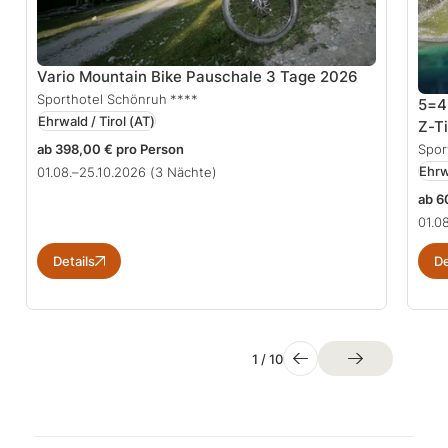
Vario Mountain Bike Pauschale 3 Tage 2026
Sporthotel Schönruh
****
5=4
Ehrwald / Tirol
(AT)
Z-T
Spor
ab 398,00 € pro Person
Ehrw
01.08.–25.10.2026
(3 Nächte)
ab 6
01.0
Details
De
1
/
10