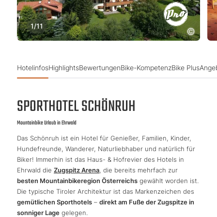
1
/
11
Hotelinfos
Highlights
Bewertungen
Bike-Kompetenz
Bike Plus
Ange
SPORTHOTEL SCHÖNRUH
Mountainbike Urlaub in Ehrwald
Das Schönruh ist ein Hotel für Genießer, Familien, Kinder,
Hundefreunde, Wanderer, Naturliebhaber und natürlich für
Biker! Immerhin ist das Haus- & Hofrevier des Hotels in
Ehrwald die
Zugspitz Arena
, die bereits mehrfach zur
besten Mountainbikeregion Österreichs
gewählt worden ist.
Die typische Tiroler Architektur ist das Markenzeichen des
gemütlichen Sporthotels
–
direkt am Fuße der Zugspitze in
sonniger Lage
gelegen.