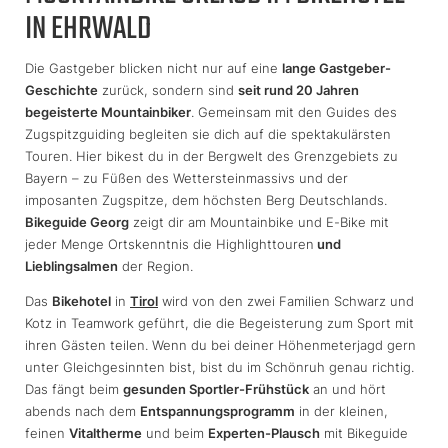
IN EHRWALD
Die Gastgeber blicken nicht nur auf eine
lange Gastgeber-
Geschichte
zurück, sondern sind
seit rund 20 Jahren
begeisterte Mountainbiker
. Gemeinsam mit den Guides des
Zugspitzguiding begleiten sie dich auf die spektakulärsten
Touren. Hier bikest du in der Bergwelt des Grenzgebiets zu
Bayern – zu Füßen des Wettersteinmassivs und der
imposanten Zugspitze, dem höchsten Berg Deutschlands.
Bikeguide Georg
zeigt dir am Mountainbike und E-Bike mit
jeder Menge Ortskenntnis die Highlighttouren
und
Lieblingsalmen
der Region.
Das
Bikehotel
in
Tirol
wird von den zwei Familien Schwarz und
Kotz in Teamwork geführt, die die Begeisterung zum Sport mit
ihren Gästen teilen. Wenn du bei deiner Höhenmeterjagd gern
unter Gleichgesinnten bist, bist du im Schönruh genau richtig.
Das fängt beim
gesunden Sportler-Frühstück
an und hört
abends nach dem
Entspannungsprogramm
in der kleinen,
feinen
Vitaltherme
und beim
Experten-Plausch
mit Bikeguide