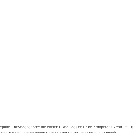
guide. Entweder er oder die coolen Bikeguides des Bike-Kompetenz-Zentrum-F
 Plätze in der wunderschönen Bergwelt der Salzburger Sportwelt Amadé!