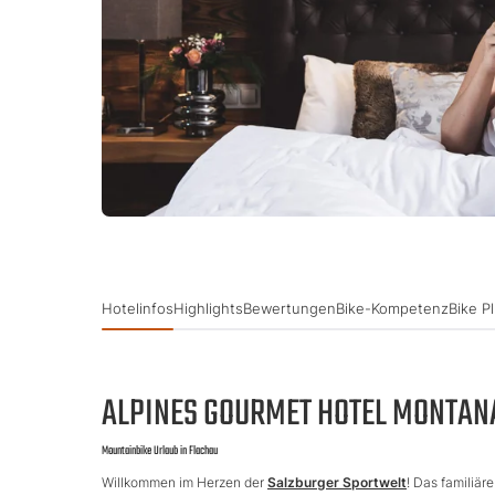
Hotelinfos
Highlights
Bewertungen
Bike-Kompetenz
Bike P
ALPINES GOURMET HOTEL MONTAN
Mountainbike Urlaub in Flachau
Willkommen im Herzen der
Salzburger Sportwelt
! Das familiär