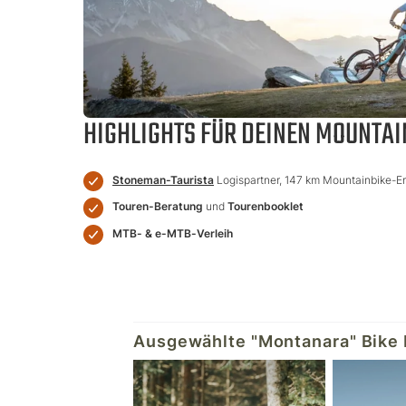
HIGHLIGHTS FÜR DEINEN MOUNTAI
Stoneman-Taurista
Logispartner, 147 km Mountainbike-Er
Touren-Beratung
und
Tourenbooklet
MTB- & e-MTB-Verleih
Ausgewählte "Montanara" Bike 