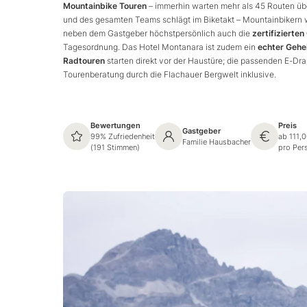
Mountainbike Touren
– immerhin warten mehr als 45 Routen ü
und des gesamten Teams schlägt im Biketakt – Mountainbikern w
neben dem Gastgeber höchstpersönlich auch die
zertifiziert
Tagesordnung. Das Hotel Montanara ist zudem ein
echter Gehe
Radtouren
starten direkt vor der Haustüre; die passenden E-Dr
Tourenberatung durch die Flachauer Bergwelt inklusive.
Bewertungen
Preis
Gastgeber
99% Zufriedenheit
ab 111,
Familie Hausbacher
(191 Stimmen)
pro Per