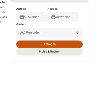
cher
ehen
Anreise
Abreise
 der
Auswählen
Auswählen
gnete
d
Gäste
2 Person(en)
Anfragen
Erwachsene(r)
2
Preise & Buchen
Kind(er)
0