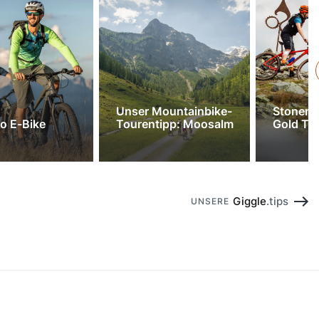
Unser Mountainbike-
Stonema
o E-Bike
Tourentipp: Moosalm
Gold To
Giggle
.tips
UNSERE