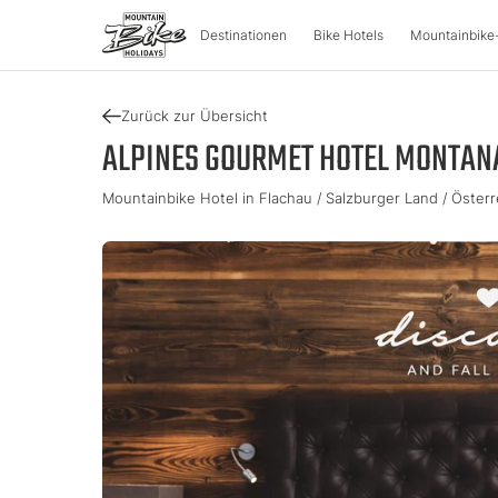
Destinationen
Bike Hotels
Mountainbike
Zurück zur Übersicht
DESTINATIONEN
MOUNT
ALPINES GOURMET HOTEL MONTAN
Mountainbike Hotel in Flachau / Salzburger Land / Österr
Österreich
Bike-Aben
Italien
Kärnten
Tour & Trail
Lombarde
Oberösterreich
Enduro & P
Südtirol
Salzburger Land
e-Mountai
Trentino
Steiermark
Tirol
Slowenie
Urlaubsgu
Vorarlberg
Katalog
Approved Bike Area
Urlaub fin