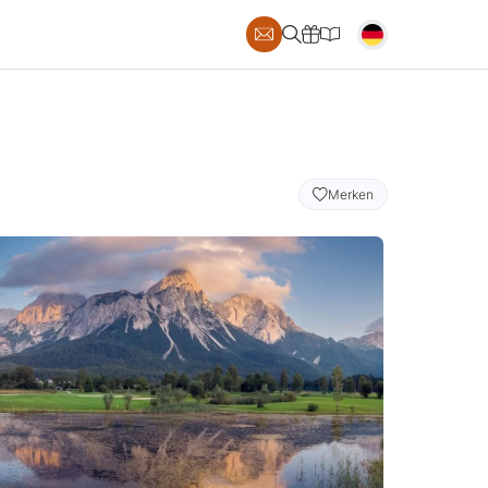
S
Merken