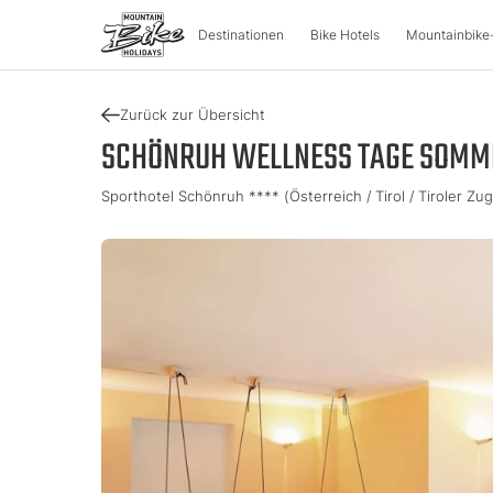
Destinationen
Bike Hotels
Mountainbike
Zurück zur Übersicht
DESTINATIONEN
MOUNT
SCHÖNRUH WELLNESS TAGE SOMM
Sporthotel Schönruh **** (Österreich / Tirol / Tiroler Zu
Österreich
Bike-Aben
Italien
Kärnten
Tour & Trail
Lombarde
Oberösterreich
Enduro & P
Südtirol
Salzburger Land
e-Mountai
Trentino
Steiermark
Tirol
Slowenie
Urlaubsgu
Vorarlberg
Katalog
Approved Bike Area
Urlaub fin