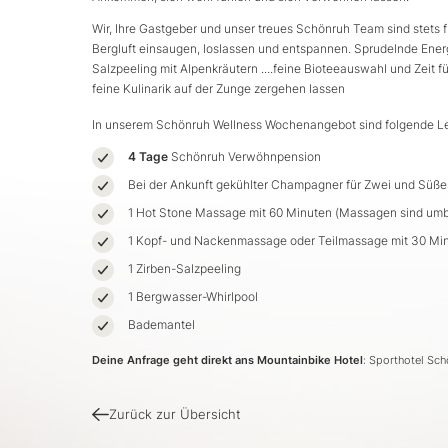
Wir, Ihre Gastgeber und unser treues Schönruh Team sind stets fü
Bergluft einsaugen, loslassen und entspannen. Sprudelnde Ene
Salzpeeling mit Alpenkräutern ....feine Bioteeauswahl und Zeit
feine Kulinarik auf der Zunge zergehen lassen
In unserem Schönruh Wellness Wochenangebot sind folgende Lei
4 Tage
Schönruh Verwöhnpension
Bei der Ankunft gekühlter Champagner für Zwei und Süße
1 Hot Stone Massage mit 60 Minuten (Massagen sind um
1 Kopf- und Nackenmassage oder Teilmassage mit 30 Mi
1 Zirben-Salzpeeling
1 Bergwasser-Whirlpool
Bademantel
Deine Anfrage geht direkt ans Mountainbike Hotel
: Sporthotel Sc
Zurück zur Übersicht