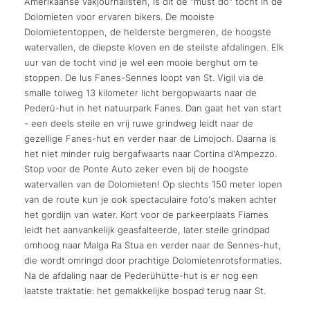
Amerikaanse vakjournalisten, is dit de "must do" tocht in de
Dolomieten voor ervaren bikers. De mooiste
Dolomietentoppen, de helderste bergmeren, de hoogste
watervallen, de diepste kloven en de steilste afdalingen. Elk
uur van de tocht vind je wel een mooie berghut om te
stoppen. De lus Fanes-Sennes loopt van St. Vigil via de
smalle tolweg 13 kilometer licht bergopwaarts naar de
Pederü-hut in het natuurpark Fanes. Dan gaat het van start
- een deels steile en vrij ruwe grindweg leidt naar de
gezellige Fanes-hut en verder naar de Limojoch. Daarna is
het niet minder ruig bergafwaarts naar Cortina d'Ampezzo.
Stop voor de Ponte Auto zeker even bij de hoogste
watervallen van de Dolomieten! Op slechts 150 meter lopen
van de route kun je ook spectaculaire foto's maken achter
het gordijn van water. Kort voor de parkeerplaats Fiames
leidt het aanvankelijk geasfalteerde, later steile grindpad
omhoog naar Malga Ra Stua en verder naar de Sennes-hut,
die wordt omringd door prachtige Dolomietenrotsformaties.
Na de afdaling naar de Pederühütte-hut is er nog een
laatste traktatie: het gemakkelijke bospad terug naar St.