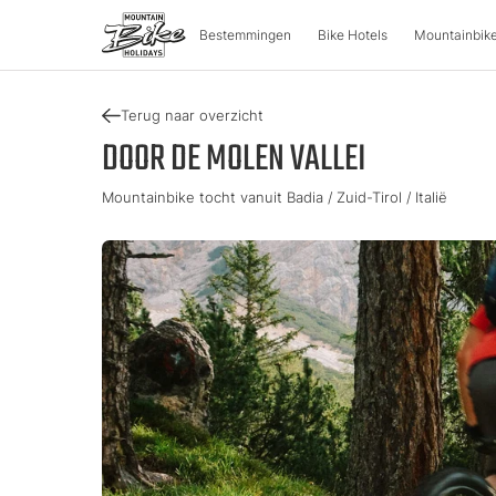
Bestemmingen
Bike Hotels
Mountainbike
Terug naar overzicht
BESTEMMINGEN
MOUNT
DOOR DE MOLEN VALLEI
Mountainbike tocht vanuit Badia / Zuid-Tirol / Italië
Oostenrijk
Fietsavon
Italië
Karinthië
Tour & Trai
Lombardi
Opper-Oostenrijk
Enduro & 
Zuid-Tiro
Salzburger Land
e-Mountai
Trentino
Stiermarken
Tirol
Slovenië
Vakantie
Vorarlberg
Catalogu
Approved Bike Area
Zoek een 