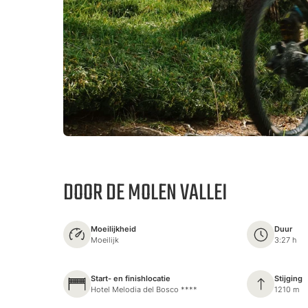
DOOR DE MOLEN VALLEI
Moeilijkheid
Duur
Moeilijk
3:27 h
Start- en finishlocatie
Stijging
Hotel Melodia del Bosco ****
1210 m