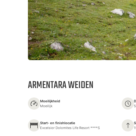
ARMENTARA WEIDEN
Moeilijkheid
D
Moeilijk
5
Start- en finishlocatie
S
Excelsior Dolomites Life Resort ****S
1