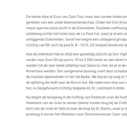
De kleine Alpe di Siusi van Zuid-Tirol, maar dan zonder hotels en a
genieten van een uniek bloemenlandschap. Onder het Sint-Kruism
meest spectaculaire tocht in de Dolomieten. Rustieke verfrissi
asfaltweg achter het hotel naar de La Para hut, waar je al een 
omliggende Dolomieten. Vanaf hier begint een uitdagend grindpad
richting van Rit Joch op pad N. 8 - 13/15. Dit bospad doorkruist
Aan de linkerkant heb je altijd een geweldig uitzicht op San Vigi
verder naar Gran Rit op pad nr. 15 tot 2.000 meter en dan direc
weiden tot de zeer steile afdaling naar Spescia. Hier zie je al
Armentara-weiden. Een aangename bosweg voert door schaduwri
de mooiste alpenweiden in het Val Badia. We blijven op weg nr. 15 
de splitsing die leidt naar de Ranch hut. We raden een stop aan 
hut, nu bergafwaarts richting Valgiarei en St. Leonhard in Abtei.
Nu begint de terugweg in de richting van Pedraces over de hoof
linkerkant van de rivier te nemen (kleine houten brug bij de Cra
kant van de rivier en fiets je naar de brug bij St. Martin, waar 
postweg in boven het liftstation naar Zwischenwasser. Daar volg