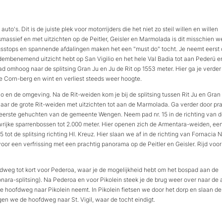
uto's. Dit is de juiste plek voor motorrijders die het niet zo steil willen en willen
assief en met uitzichten op de Peitler, Geisler en Marmolada is dit misschien w
ngsstops en spannende afdalingen maken het een "must do" tocht. Je neemt eerst
adembenemend uitzicht hebt op San Vigilio en het hele Val Badia tot aan Pederü e
 omhoog naar de splitsing Gran Ju en Ju de Rit op 1553 meter. Hier ga je verder 
 de Corn-berg en wint en verliest steeds weer hoogte.
lio en de omgeving. Na de Rit-weiden kom je bij de splitsing tussen Rit Ju en Gran 
t naar de grote Rit-weiden met uitzichten tot aan de Marmolada. Ga verder door pr
 de eerste gehuchten van de gemeente Wengen. Neem pad nr. 15 in de richting van 
jke sparrenbossen tot 2.000 meter. Hier openen zich de Armentara-weiden, ee
tot de splitsing richting Hl. Kreuz. Hier slaan we af in de richting van Fornacia N.
voor een verfrissing met een prachtig panorama op de Peitler en Geisler. Rijd voor
dweg tot kort voor Pederoa, waar je de mogelijkheid hebt om het bospad aan de
fonara-splitsing). Na Pederoa en voor Pikolein steek je de brug weer over naar de
je de hoofdweg naar Pikolein neemt. In Pikolein fietsen we door het dorp en slaan d
en we de hoofdweg naar St. Vigil, waar de tocht eindigt.