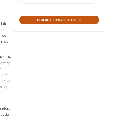
Naar alle tours van het hotel
el de
 de
n de
in de
Rit. Ga
achtige
de
n van
 15 tot
bij de
 andere
e oude