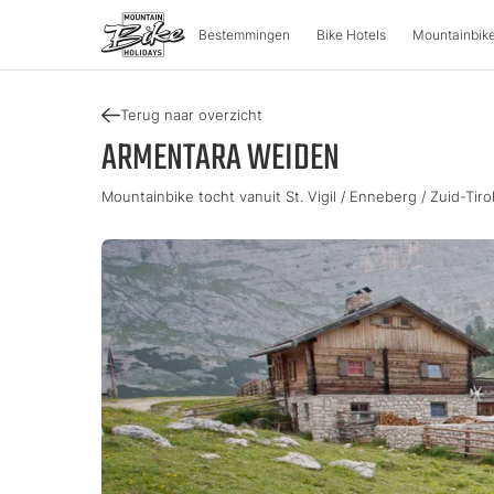
Bestemmingen
Bike Hotels
Mountainbike
Terug naar overzicht
BESTEMMINGEN
MOUNT
ARMENTARA WEIDEN
Mountainbike tocht vanuit St. Vigil / Enneberg / Zuid-Tirol 
Oostenrijk
Fietsavon
Italië
Karinthië
Tour & Trai
Lombardi
Opper-Oostenrijk
Enduro & 
Zuid-Tiro
Salzburger Land
e-Mountai
Trentino
Stiermarken
Tirol
Slovenië
Vakantie
Vorarlberg
Catalogu
Approved Bike Area
Zoek een 