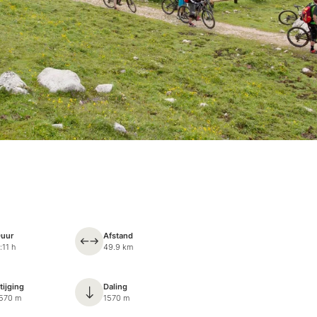
uur
Afstand
:11 h
49.9 km
tijging
Daling
570 m
1570 m