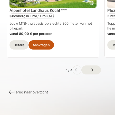
Alpenhotel Landhaus Küchl
***
Plez
Kirchberg in Tirol / Tirol
(AT)
Kirch
Jouw MTB-thuisbasis op slechts 800 meter van het
Topp
bikepark
helm
vanaf 80,00 € per persoon
vana
Details
Aanvragen
De
1
/
4
Terug naar overzicht