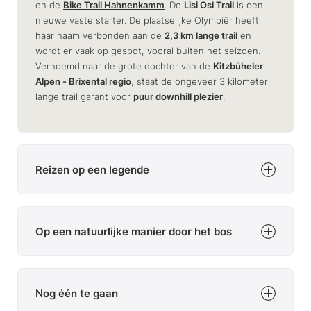
en de
Bike Trail Hahnenkamm
. De
Lisi Osl Trail
is een
nieuwe vaste starter. De plaatselijke Olympiër heeft
haar naam verbonden aan de
2,3 km lange trail
en
wordt er vaak op gespot, vooral buiten het seizoen.
Vernoemd naar de grote dochter van de
Kitzbüheler
Alpen - Brixental regio
, staat de ongeveer 3 kilometer
lange trail garant voor
puur downhill plezier
.
Reizen op een legende
De tocht begint direct bij het
bergstation van de
Gaisberg-kabelbaan
op 1.370 meter boven zeeniveau.
Op een natuurlijke manier door het bos
Als alternatief kun je ook op de mountainbikeroute 203
van Kirchberg naar het startpunt van de
Lisi Osl Trail
trappen. De start wordt gemarkeerd door een houten
Veel stroming, eindeloze bochten, gemakkelijke
startboog, waaronder we de eerste bochten van de
stappen en wortels
- de Lisi Osl Trail speelt echt op
Nog één te gaan
route al kunnen zien en zo een eerste indruk krijgen.
alle fronten in. En zo zijn de twee wegkruisingen
Talrijke, soms lange bochten
zijn de USP van de trail.
natuurlijk ook goed gemarkeerd, terwijl een paar