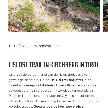
1
/
8
Trail info
Natuurtrail
Komoot
Hotels
LISI OSL TRAIL IN KIRCHBERG IN TIROL
Land van de bergen, land van de rivier, thuisbasis van
geweldige dochters! Op de
Lisi Osl Trail singletrail
in de
mountainbikeregio Kitzbüheler Alpen - Brixental
volgen we
de voetsporen van crosscountrywereldbekerlegende Lisi
Osl. Hier is een monument voor de Olympische atlete en
elfvoudig nationaal kampioen gebouwd met serpentines en
wortelpassages.
Gegarandeerde flow voor profs en