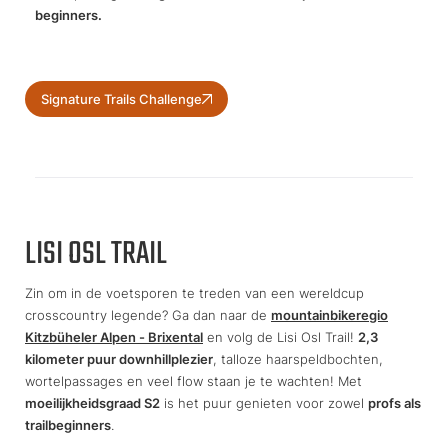
beginners.
Signature Trails Challenge
LISI OSL TRAIL
Zin om in de voetsporen te treden van een wereldcup
crosscountry legende? Ga dan naar de
mountainbikeregio
Kitzbüheler Alpen - Brixental
en volg de Lisi Osl Trail!
2,3
kilometer puur downhillplezier
, talloze haarspeldbochten,
wortelpassages en veel flow staan je te wachten! Met
moeilijkheidsgraad S2
is het puur genieten voor zowel
profs als
trailbeginners
.