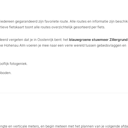
iedereen gegarandeerd zijn favoriete route. Alle routes en informatie zijn beschi
eve fietskaart toont alle routes overzichtelijk gesorteerd per fiets.
deerd vergeten dat je in Oostenrijk bent: het
blauwgroene stuwmeer Zillergrund
stieke Hohenau Alm voeren je mee naar een verre wereld tussen gebedsvlaggen en
oflijk fotogeniek.
ßboden.
lengte en verticale meters, en begin meteen met het plannen van je volgende afda