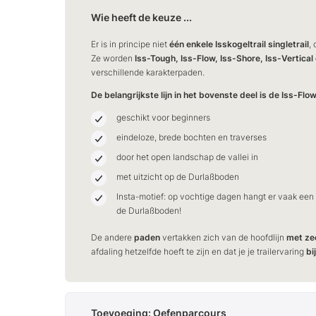
Wie heeft de keuze ...
Er is in principe niet
één enkele Isskogeltrail singletrail
,
Ze worden
Iss-Tough, Iss-Flow, Iss-Shore, Iss-Vertical
verschillende karakterpaden.
De belangrijkste lijn in het bovenste deel is de Iss-Flow
geschikt voor beginners
eindeloze, brede bochten en traverses
door het open landschap de vallei in
met uitzicht op de Durlaßboden
Insta-motief: op vochtige dagen hangt er vaak een 
de Durlaßboden!
De andere
paden
vertakken zich van de hoofdlijn
met ze
afdaling hetzelfde hoeft te zijn en dat je je trailervaring
bi
Toevoeging: Oefenparcours