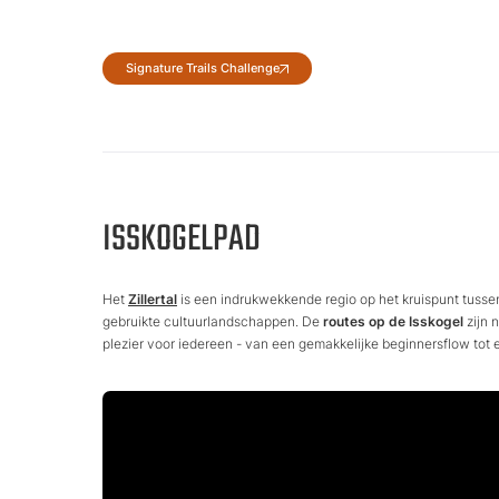
Signature Trails Challenge
ISSKOGELPAD
Het
Zillertal
is een indrukwekkende regio op het kruispunt tuss
gebruikte cultuurlandschappen. De
routes op de Isskogel
zijn 
plezier voor iedereen - van een gemakkelijke beginnersflow tot