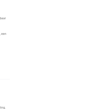
kbaar
, een
ling.