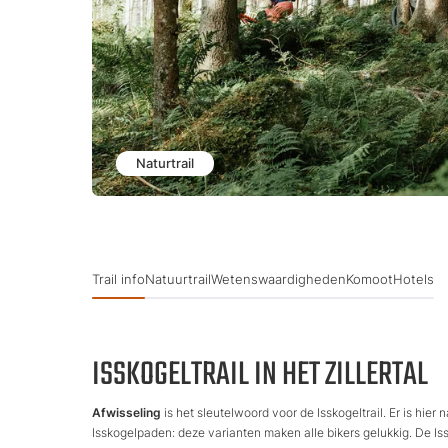
Naturtrail
Trail info
Natuurtrail
Wetenswaardigheden
Komoot
Hotels
ISSKOGELTRAIL IN HET ZILLERTAL
Afwisseling
is het sleutelwoord voor de Isskogeltrail. Er is hier 
Isskogelpaden: deze varianten maken alle bikers gelukkig. De Is