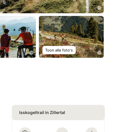
Toon alle foto's
Isskogeltrail in Zillertal