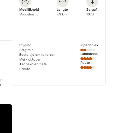
Moeilijkheid
Lengte
Bergaf
Middelmatig
7.9 km
1070 m
Stijging
Rijtechniek
Bergtrein
Landschap
Beste tijd om te reizen
Mei - oktober
Route
Aanbevolen fiets
Enduro
nd
B-