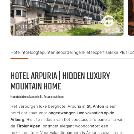
1
/
10
Hotelinfo
Hoogtepunten
Beoordelingen
Fietsexpertise
Bike Plus
Toc
HOTEL ARPURIA | HIDDEN LUXURY
MOUNTAIN HOME
Mountainbikevakantie in St. Anton am Arlberg
Het verborgen luxe berghotel Arpuria in
St. Anton
is een
hotel dat staat voor
ongedwongen luxe vakanties op de
Arlberg
. Hier, te midden van het spectaculaire panorama van
de
Tiroler Alpen
, ontmoet elegant wooncomfort een
gezellige sfeer. Voor vakantiegangers is Arpuria zowel in de