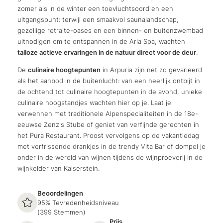
zomer als in de winter een toevluchtsoord en een
uitgangspunt: terwijl een smaakvol saunalandschap,
gezellige retraite-oases en een binnen- en buitenzwembad
uitnodigen om te ontspannen in de Aria Spa, wachten
talloze actieve ervaringen in de natuur direct voor de deur
.
De
culinaire hoogtepunten
in Arpuria zijn net zo gevarieerd
als het aanbod in de buitenlucht: van een heerlijk ontbijt in
de ochtend tot culinaire hoogtepunten in de avond, unieke
culinaire hoogstandjes wachten hier op je. Laat je
verwennen met traditionele Alpenspecialiteiten in de 18e-
eeuwse Zenzis Stube of geniet van verfijnde gerechten in
het Pura Restaurant. Proost vervolgens op de vakantiedag
met verfrissende drankjes in de trendy Vita Bar of dompel je
onder in de wereld van wijnen tijdens de wijnproeverij in de
wijnkelder van Kaiserstein.
Beoordelingen
95% Tevredenheidsniveau
(399 Stemmen)
Prijs