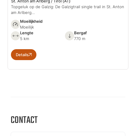
St. Anton am Arlberg / Tirol
(AT)
Topgeluk op de Galzig: De Galzigtrail single trail in St. Anton
am Arlberg…
Moeilijkheid
Moeilijk
Lengte
Bergaf
5 km
770 m
Details
CONTACT