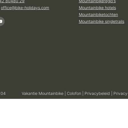
42 80480 29
Mountainbikeregio's
:
office@
bike-holidays.
com
Mountainbike hotels
Mountainbiketochten
Mountainbike singletrails
204
Vakantie Mountainbike
|
Colofon
|
Privacybeleid
|
Privacy