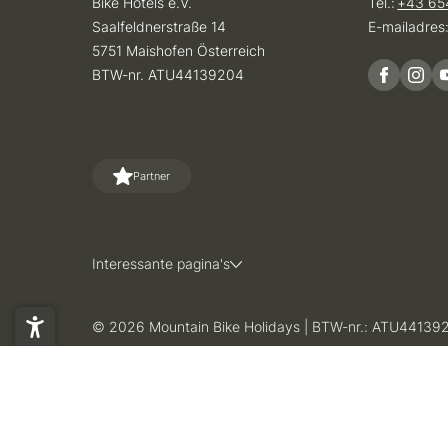
Bike Hotels e.V.
Tel.:
+43 65
Saalfeldnerstraße 14
E-mailadres
5751 Maishofen Österreich
BTW-nr. ATU44139204
Partner
Interessante pagina's
© 2026 Mountain Bike Holidays
|
BTW-nr.: ATU44139