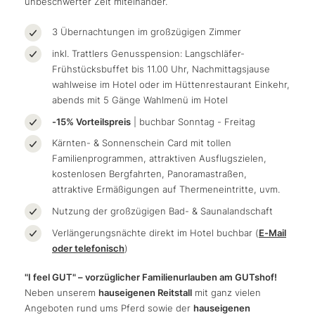
unbeschwerter Zeit miteinander.
3 Übernachtungen im großzügigen Zimmer
inkl. Trattlers Genusspension: Langschläfer-
Frühstücksbuffet bis 11.00 Uhr, Nachmittagsjause
wahlweise im Hotel oder im Hüttenrestaurant Einkehr,
abends mit 5 Gänge Wahlmenü im Hotel
-15% Vorteilspreis
| buchbar Sonntag - Freitag
Kärnten- & Sonnenschein Card mit tollen
Familienprogrammen, attraktiven Ausflugszielen,
kostenlosen Bergfahrten, Panoramastraßen,
attraktive Ermäßigungen auf Thermeneintritte, uvm.
Nutzung der großzügigen Bad- & Saunalandschaft
Verlängerungsnächte direkt im Hotel buchbar (
E-Mail
oder telefonisch
)
"I feel GUT" – vorzüglicher Familienurlauben am GUTshof!
Neben unserem
hauseigenen Reitstall
mit ganz vielen
Angeboten rund ums Pferd sowie der
hauseigenen