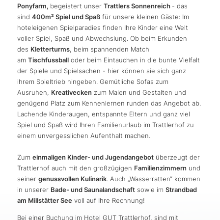
Ponyfarm,
begeistert unser
Trattlers Sonnenreich
- das
sind
400m² Spiel und Spaß
für unsere kleinen Gäste: Im
hoteleigenen Spielparadies finden Ihre Kinder eine Welt
voller Spiel, Spaß und Abwechslung. Ob beim Erkunden
des
Kletterturms
, beim spannenden Match
am
Tischfussball
oder beim Eintauchen in die bunte Vielfalt
der Spiele und Spielsachen - hier können sie sich ganz
ihrem Spieltrieb hingeben. Gemütliche Sofas zum
Ausruhen,
Kreativecken
zum Malen und Gestalten und
genügend Platz zum Kennenlernen runden das Angebot ab.
Lachende Kinderaugen, entspannte Eltern und ganz viel
Spiel und Spaß wird Ihren Familienurlaub im Trattlerhof zu
einem unvergesslichen Aufenthalt machen.
Zum
einmaligen Kinder- und Jugendangebot
überzeugt der
Trattlerhof auch mit den großzügigen
Familienzimmern
und
seiner
genussvollen Kulinarik
. Auch „Wasserratten“ kommen
in unserer
Bade- und Saunalandschaft
sowie im
Strandbad
am Millstätter See
voll auf Ihre Rechnung!
Bei einer Buchung im Hotel GUT Trattlerhof, sind mit