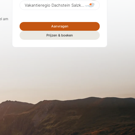
Vakantieregio Dachstein Salzkammergut
el am
Aanvragen
Prijzen & boeken