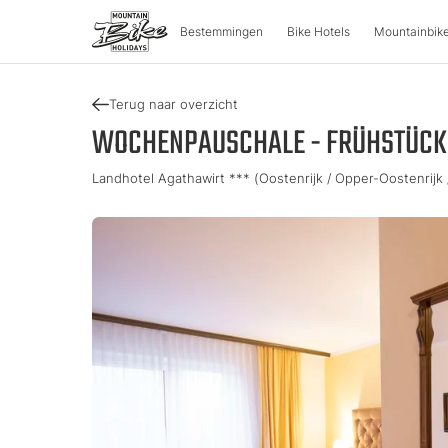
Bestemmingen
Bike Hotels
Mountainbike
Terug naar overzicht
BESTEMMINGEN
MOUNT
WOCHENPAUSCHALE - FRÜHSTÜCK
Landhotel Agathawirt *** (Oostenrijk / Opper-Oostenrijk
Oostenrijk
Fietsavon
Italië
Karinthië
Tour & Trai
Lombardi
Opper-Oostenrijk
Enduro & 
Zuid-Tiro
Salzburger Land
e-Mountai
Trentino
Stiermarken
Tirol
Slovenië
Vakantie
Vorarlberg
Catalogu
Approved Bike Area
Zoek een 