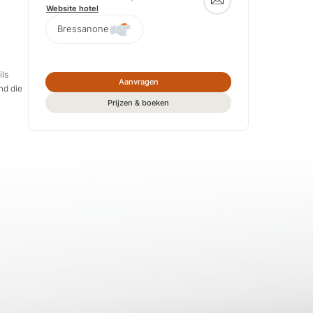
Website hotel
Bressanone
ils
Aanvragen
nd die
Prijzen & boeken