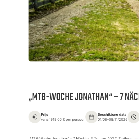
„MTB-WOCHE JONATHAN“ – 7 NÄCH
Prijs
Beschikbare data
vanaf 918,00 € per persoon
01/08–08/11/2026
„MTB-Woche Jonathan“ – 7 Nächte, 3 Touren, 100 % Trailgenuss