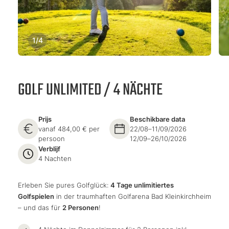
1
/
4
GOLF UNLIMITED / 4 NÄCHTE
Prijs
Beschikbare data
vanaf 484,00 € per
22/08–11/09/2026
persoon
12/09–26/10/2026
Verblijf
4 Nachten
Erleben Sie pures Golfglück:
4 Tage unlimitiertes
Golfspielen
in der traumhaften Golfarena Bad Kleinkirchheim
– und das für
2 Personen
!