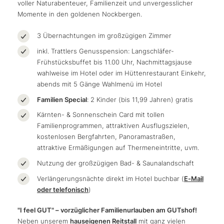
voller Naturabenteuer, Familienzeit und unvergesslicher
Momente in den goldenen Nockbergen.
3 Übernachtungen im großzügigen Zimmer
inkl. Trattlers Genusspension: Langschläfer-
Frühstücksbuffet bis 11.00 Uhr, Nachmittagsjause
wahlweise im Hotel oder im Hüttenrestaurant Einkehr,
abends mit 5 Gänge Wahlmenü im Hotel
Familien Special
: 2 Kinder (bis 11,99 Jahren) gratis
Kärnten- & Sonnenschein Card mit tollen
Familienprogrammen, attraktiven Ausflugszielen,
kostenlosen Bergfahrten, Panoramastraßen,
attraktive Ermäßigungen auf Thermeneintritte, uvm.
Nutzung der großzügigen Bad- & Saunalandschaft
Verlängerungsnächte direkt im Hotel buchbar (
E-Mail
oder telefonisch
)
"I feel GUT" – vorzüglicher Familienurlauben am GUTshof!
Neben unserem
hauseigenen Reitstall
mit ganz vielen