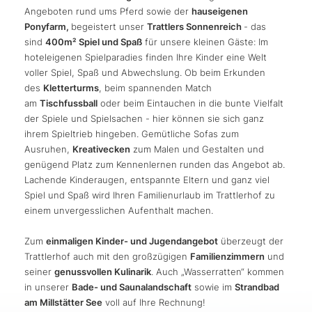
Angeboten rund ums Pferd sowie der
hauseigenen
Ponyfarm,
begeistert unser
Trattlers Sonnenreich
- das
sind
400m² Spiel und Spaß
für unsere kleinen Gäste: Im
hoteleigenen Spielparadies finden Ihre Kinder eine Welt
voller Spiel, Spaß und Abwechslung. Ob beim Erkunden
des
Kletterturms
, beim spannenden Match
am
Tischfussball
oder beim Eintauchen in die bunte Vielfalt
der Spiele und Spielsachen - hier können sie sich ganz
ihrem Spieltrieb hingeben. Gemütliche Sofas zum
Ausruhen,
Kreativecken
zum Malen und Gestalten und
genügend Platz zum Kennenlernen runden das Angebot ab.
Lachende Kinderaugen, entspannte Eltern und ganz viel
Spiel und Spaß wird Ihren Familienurlaub im Trattlerhof zu
einem unvergesslichen Aufenthalt machen.
Zum
einmaligen Kinder- und Jugendangebot
überzeugt der
Trattlerhof auch mit den großzügigen
Familienzimmern
und
seiner
genussvollen Kulinarik
. Auch „Wasserratten“ kommen
in unserer
Bade- und Saunalandschaft
sowie im
Strandbad
am Millstätter See
voll auf Ihre Rechnung!