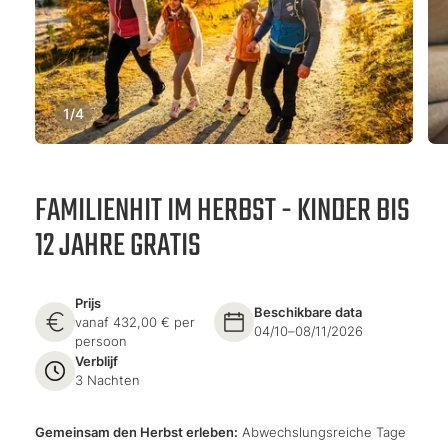
1
/
4
FAMILIENHIT IM HERBST - KINDER BIS
12 JAHRE GRATIS
Prijs
Beschikbare data
vanaf 432,00 € per
04/10–08/11/2026
persoon
Verblijf
3 Nachten
Gemeinsam den Herbst erleben:
Abwechslungsreiche Tage