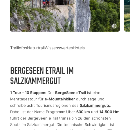
1
/
9
Trailinfos
Naturtrail
Wissenswertes
Hotels
BERGESEEN ETRAIL IM
SALZKAMMERGUT
1 Tour – 10 Etappen:
Der
BergeSeen eTrail
ist eine
Mehrtagestour für
e-Mountainbiker
durch sage und
schreibe acht Tourismusregionen des
Salzkammerguts
.
Dabei ist der Name Programm: Über
630 km
und
14.500 Hm
führt der BergeSeen eTrail transalpin zu den schönsten
Spots im Salzkammergut. Die technische Schwierigkeit ist