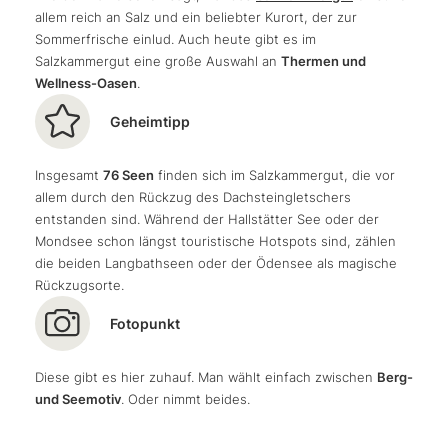
allem reich an Salz und ein beliebter Kurort, der zur
Mountainbike Urlaub mal etwas genauer unter die
Sommerfrische einlud. Auch heute gibt es im
Lupe nehmen will. Letztlich werden viele erleben, was
Salzkammergut eine große Auswahl an
Thermen und
ich erlebt habe:
Durch das e-MTB verkürzen sich die
Wellness-Oasen
.
Wege
und die Vielfältigkeit der Eindrücke auf der
Forststraße und den Güterwegen, die sich durch alte
Geheimtipp
Gehöfte schlängeln, erreichen ein Niveau, das ich mir
bis dato nicht vorstellen konnte.
Insgesamt
76 Seen
finden sich im Salzkammergut, die vor
allem durch den Rückzug des Dachsteingletschers
entstanden sind. Während der Hallstätter See oder der
Mondsee schon längst touristische Hotspots sind, zählen
die beiden Langbathseen oder der Ödensee als magische
Rückzugsorte.
Fotopunkt
Diese gibt es hier zuhauf. Man wählt einfach zwischen
Berg-
und Seemotiv
. Oder nimmt beides.