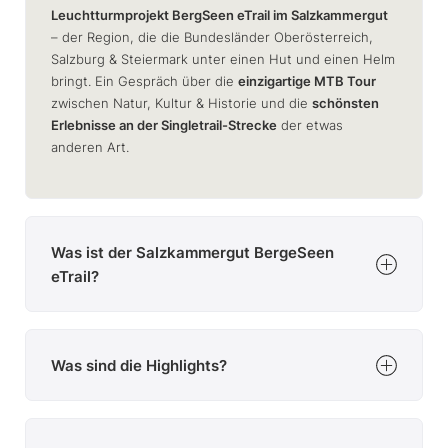
Leuchtturmprojekt BergSeen eTrail im Salzkammergut
– der Region, die die Bundesländer Oberösterreich,
Salzburg & Steiermark unter einen Hut und einen Helm
bringt. Ein Gespräch über die
einzigartige MTB Tour
zwischen Natur, Kultur & Historie und die
schönsten
Erlebnisse an der Singletrail-Strecke
der etwas
anderen Art.
Was ist der Salzkammergut BergeSeen
eTrail?
Der Salzkammergut BergeSeen eTrail ist
ein e-MTB Weitwanderweg
Was sind die Highlights?
quer durch & rund um das
Salzkammergut
Die
10 Tagesetappen
führen durch die
landschaftlich
unterteilt in
10 Tagesetappen
eindrucksvollsten Gebiete der Region
. Aber auch das