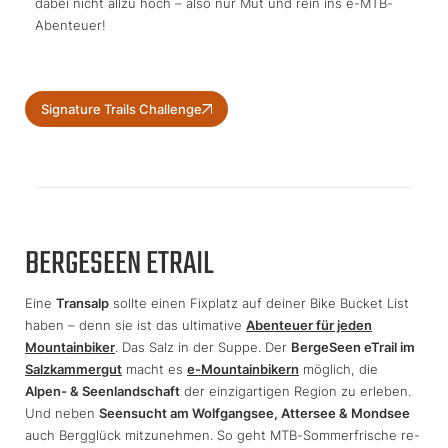
dabei nicht allzu hoch – also nur Mut und rein ins e-MTB-
Abenteuer!
Signature Trails Challenge
BERGESEEN ETRAIL
Eine
Transalp
sollte einen Fixplatz auf deiner Bike Bucket List
haben – denn sie ist das ultimative
Abenteuer für jeden
Mountainbiker
. Das Salz in der Suppe. Der
BergeSeen eTrail im
Salzkammergut
macht es
e-Mountainbikern
möglich, die
Alpen- & Seenlandschaft
der einzigartigen Region zu erleben.
Und neben
Seensucht am Wolfgangsee, Attersee & Mondsee
auch Bergglück mitzunehmen. So geht MTB-Sommerfrische re-