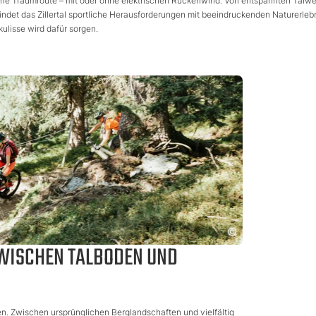
nliche Traumroute – mit oder ohne elektrischen Rückenwind. Von entspannten Talw
bindet das Zillertal sportliche Herausforderungen mit beeindruckenden Naturerleb
ulisse wird dafür sorgen.
 ZWISCHEN TALBODEN UND
n. Zwischen ursprünglichen Berglandschaften und vielfältig