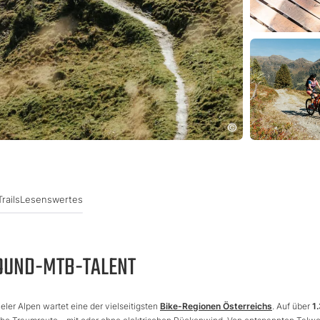
rails
Lesenswertes
LROUND-MTB-TALENT
eler Alpen wartet eine der vielseitigsten
Bike-Regionen Österreichs
. Auf über
1