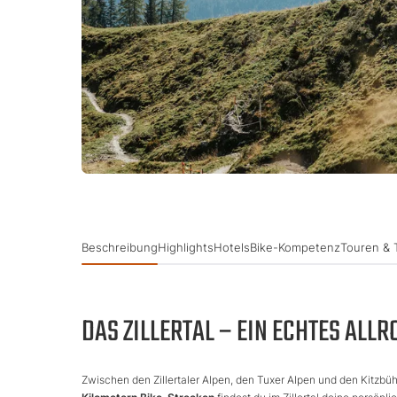
Beschreibung
Highlights
Hotels
Bike-Kompetenz
Touren & T
DAS ZILLERTAL – EIN ECHTES AL
Zwischen den Zillertaler Alpen, den Tuxer Alpen und den Kitzbüh