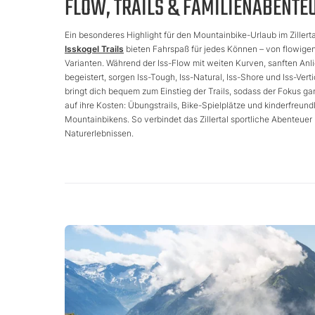
FLOW, TRAILS & FAMILIENABENTE
Ein besonderes Highlight für den Mountainbike-Urlaub im Zillertal
Isskogel Trails
bieten Fahrspaß für jedes Können – von flowigen
Varianten. Während der Iss-Flow mit weiten Kurven, sanften An
begeistert, sorgen Iss-Tough, Iss-Natural, Iss-Shore und Iss-Ver
bringt dich bequem zum Einstieg der Trails, sodass der Fokus ga
auf ihre Kosten: Übungstrails, Bike-Spielplätze und kinderfreundl
Mountainbikens. So verbindet das Zillertal sportliche Abenteue
Naturerlebnissen.