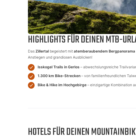
HIGHLIGHTS FÜR DEINEN MTB-URLA
Das
Zillertal
begeistert mit
atemberaubendem Bergpanorama
Anstiegen und grandiosen Ausblicken!
Isskogel Trails in Gerlos
– abwechslungsreiche Trailvarian
1.300 km Bike-Strecken
– von familienfreundlichen Talw
Bike & Hike im Hochgebirge
– einzigartige Kombination a
HOTELS FÜR DEINEN MOUNTAINBI