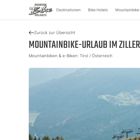
Destinationen
Bike Hotels
Mountainbike
Zurück zur Übersicht
DESTINATIONEN
MOUNT
MOUNTAINBIKE-URLAUB IM ZILLER
Mountainbiken & e-Biken: Tirol / Österreich
Österreich
Bike-Aben
Italien
Kärnten
Tour & Trail
Lombarde
Oberösterreich
Enduro & P
Südtirol
Salzburger Land
e-Mountai
Trentino
Steiermark
Tirol
Slowenie
Urlaubsgu
Vorarlberg
Katalog
Approved Bike Area
Urlaub fin