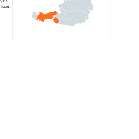
egen
nissen.