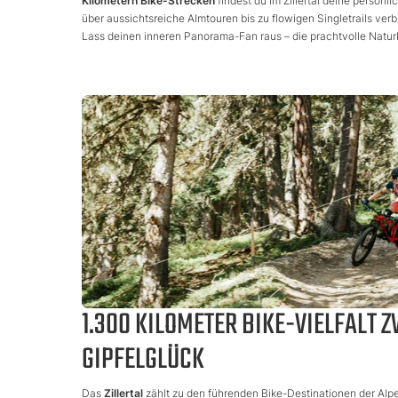
Kilometern Bike-Strecken
findest du im Zillertal deine persö
über aussichtsreiche Almtouren bis zu flowigen Singletrails ver
Lass deinen inneren Panorama-Fan raus – die prachtvolle Naturk
1.300 KILOMETER BIKE-VIELFALT
GIPFELGLÜCK
Das
Zillertal
zählt zu den führenden Bike-Destinationen der Alpe