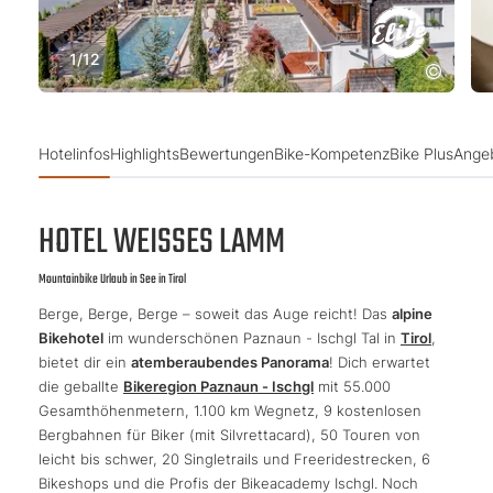
1
/
12
Hotelinfos
Highlights
Bewertungen
Bike-Kompetenz
Bike Plus
Ange
HOTEL WEISSES LAMM
Mountainbike Urlaub in See in Tirol
Berge, Berge, Berge – soweit das Auge reicht! Das
alpine
Bikehotel
im wunderschönen Paznaun - Ischgl Tal in
Tirol
,
bietet dir ein
atemberaubendes Panorama
! Dich erwartet
die geballte
Bikeregion Paznaun - Ischgl
mit 55.000
Gesamthöhenmetern, 1.100 km Wegnetz, 9 kostenlosen
Bergbahnen für Biker (mit Silvrettacard), 50 Touren von
leicht bis schwer, 20 Singletrails und Freeridestrecken, 6
Bikeshops und die Profis der Bikeacademy Ischgl. Noch