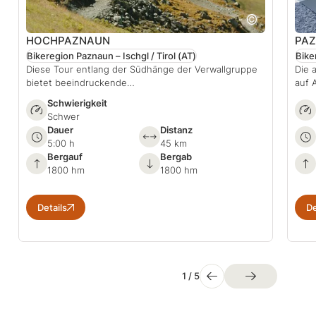
HOCHPAZNAUN
PA
Bikeregion Paznaun – Ischgl / Tirol
(AT)
Bike
Diese Tour entlang der Südhänge der Verwallgruppe
Die 
bietet beeindruckende…
auf 
Schwierigkeit
Schwer
Dauer
Distanz
5:00 h
45 km
Bergauf
Bergab
1800 hm
1800 hm
Details
De
1
/
5