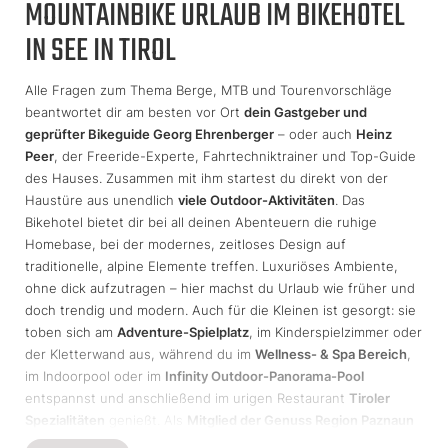
MOUNTAINBIKE URLAUB IM BIKEHOTEL
IN SEE IN TIROL
Alle Fragen zum Thema Berge, MTB und Tourenvorschläge
beantwortet dir am besten vor Ort
dein Gastgeber und
geprüfter Bikeguide Georg Ehrenberger
– oder auch
Heinz
Peer
, der Freeride-Experte, Fahrtechniktrainer und Top-Guide
des Hauses. Zusammen mit ihm startest du direkt von der
Haustüre aus unendlich
viele Outdoor-Aktivitäten
. Das
Bikehotel bietet dir bei all deinen Abenteuern die ruhige
Homebase, bei der modernes, zeitloses Design auf
traditionelle, alpine Elemente treffen. Luxuriöses Ambiente,
ohne dick aufzutragen – hier machst du Urlaub wie früher und
doch trendig und modern. Auch für die Kleinen ist gesorgt: sie
toben sich am
Adventure-Spielplatz
, im Kinderspielzimmer oder
der Kletterwand aus, während du im
Wellness- & Spa Bereich
,
im Indoorpool oder im
Infinity Outdoor-Panorama-Pool
entspannst und anschließend im urigen Restaurant
Tiroler
Spezialitäten
genießt. Als
Mitglied der Genuss Region Paznaun
wird hier hoher Wert auf
regionalen und saisonalen Genuss