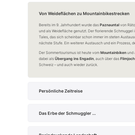
Von Weideflächen zu Mountainbikestrecken
Bereits im 9. Jahrhundert wurde das
Paznauntal
von Rät
und als Weidefläche genutzt. Der florierende Schmuggel i
Tales, das sich scheinbar schon immer im steten Austaus
nächste Stufe. Ein weiterer Austausch und ein Prozess, d
Der Sommertourismus ist heute vom
Mountainbiken
und 
dabei als
Übergang ins Engadin
, auch über das
Flimjoch
Schweiz – und auch wieder zurück.
Persönliche Zeitreise
Es ist nicht das erste Mal, dass ich hier oben stehe. Und 
Freunden zum
Sonnenaufgang
hier hochkam. Im Dunkeln
Das Erbe der Schmuggler ...
Joch auf die wärmende Sonne. Doch noch bevor uns die 
in der
Verwallgruppe
uns gegenüber orange erleuchtet. Wa
... und Säumer ist auch hier auf der Höhe
schließlich wurden auch wir in sanftes Morgenlicht getau
gegenwärtig. Der
Schmugglertrail
führt hinab ins