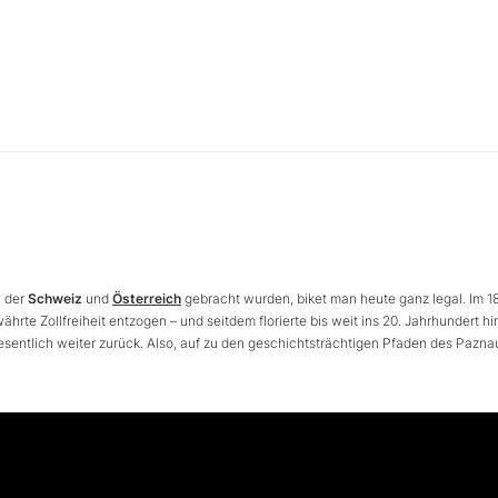
n der
Schweiz
und
Österreich
gebracht wurden, biket man heute ganz legal. Im 18
rte Zollfreiheit entzogen – und seitdem florierte bis weit ins 20. Jahrhundert hi
esentlich weiter zurück. Also, auf zu den geschichtsträchtigen Pfaden des Pazna