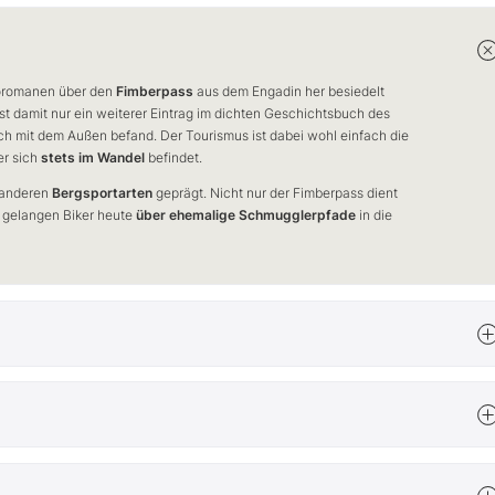
oromanen über den
Fimberpass
aus dem Engadin her besiedelt
st damit nur ein weiterer Eintrag im dichten Geschichtsbuch des
ch mit dem Außen befand. Der Tourismus ist dabei wohl einfach die
er sich
stets im Wandel
befindet.
anderen
Bergsportarten
geprägt. Nicht nur der Fimberpass dient
gelangen Biker heute
über ehemalige Schmugglerpfade
in die
ich kann mich noch erinnern, als ich vor ein paar Jahren mit
 stiegen wir auf und warten leicht fröstelnd zusammengekauert am
ersten Strahlen erwischten, wurde der
2.900 m hohe Berglerkopf
s für ein Anblick! Wir begannen in uns hinein zu grinsen und
cht.