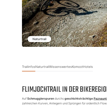
Naturtrail
Trailinfos
Naturtrail
Wissenswertes
Komoot
Hotels
FLIMJOCHTRAIL IN DER BIKEREGI
Auf
Schmugglerspuren
durchs
geschichtsträchtige
Paznaunt
zahlreichen Kurven, Anliegern und Sprüngen für ordentlich F