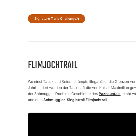
Signature Trails Challenge
FLIMJOCHTRAIL
Wo einst Tabak und Seidenstrümpfe illegal über die Grenzen vo
Jahrhundert wurden der Talschaft die von Kaiser Maximilian gewäh
der Schmuggel. Doch die Geschichte des
Paznauntals
reicht w
und dem
Schmuggler-Singletrail Flimjochtrail
.