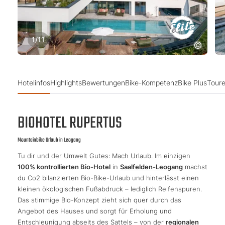
1
/
11
Hotelinfos
Highlights
Bewertungen
Bike-Kompetenz
Bike Plus
Toure
BIOHOTEL RUPERTUS
Mountainbike Urlaub in Leogang
Tu dir und der Umwelt Gutes: Mach Urlaub. Im einzigen
100% kontrollierten Bio-Hotel
in
Saalfelden-Leogang
machst
du Co2 bilanzierten Bio-Bike-Urlaub und hinterlässt einen
kleinen ökologischen Fußabdruck – lediglich Reifenspuren.
Das stimmige Bio-Konzept zieht sich quer durch das
Angebot des Hauses und sorgt für Erholung und
Entschleunigung abseits des Sattels – von der
regionalen