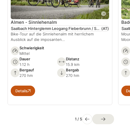
Almen - Sinnlehenalm
Bad
Saalbach Hinterglemm Leogang Fieberbrunn / Salzburger Land
(AT)
Bike-Tour auf die Sinnlehenalm mit herrlichem
Moun
Ausblick auf die imposanten…
Moor
Schwierigkeit
Mittel
Dauer
Distanz
1:12 h
15.9 km
Bergauf
Bergab
270 hm
270 hm
Details
De
1
/
5