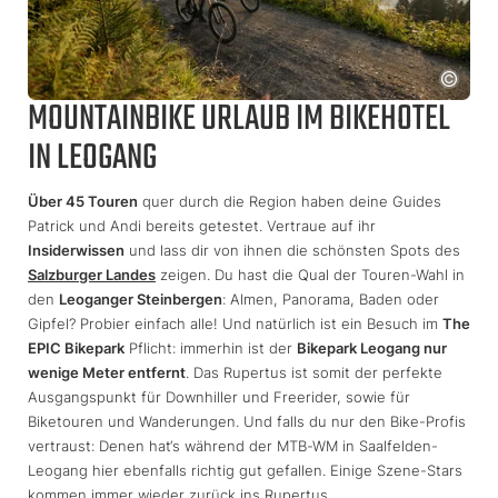
MOUNTAINBIKE URLAUB IM BIKEHOTEL
IN LEOGANG
Über 45 Touren
quer durch die Region haben deine Guides
Patrick und Andi bereits getestet. Vertraue auf ihr
Insiderwissen
und lass dir von ihnen die schönsten Spots des
Salzburger Landes
zeigen. Du hast die Qual der Touren-Wahl in
den
Leoganger Steinbergen
: Almen, Panorama, Baden oder
Gipfel? Probier einfach alle! Und natürlich ist ein Besuch im
The
EPIC Bikepark
Pflicht: immerhin ist der
Bikepark Leogang nur
wenige Meter entfernt
. Das Rupertus ist somit der perfekte
Ausgangspunkt für Downhiller und Freerider, sowie für
Biketouren und Wanderungen. Und falls du nur den Bike-Profis
vertraust: Denen hat‘s während der MTB-WM in Saalfelden-
Leogang hier ebenfalls richtig gut gefallen. Einige Szene-Stars
kommen immer wieder zurück ins Rupertus …