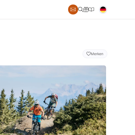
S
Merken