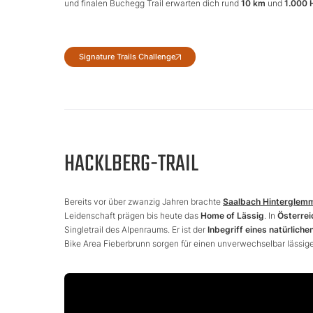
und finalen Buchegg Trail erwarten dich rund
10 km
und
1.000
Signature Trails Challenge
HACKLBERG-TRAIL
Bereits vor über zwanzig Jahren brachte
Saalbach Hinterglem
Leidenschaft prägen bis heute das
Home of Lässig
. In
Österrei
Singletrail des Alpenraums. Er ist der
Inbegriff eines natürliche
Bike Area Fieberbrunn sorgen für einen unverwechselbar lässig