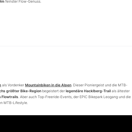
 Hm
feinster Flow-Genuss.
m
als Vordenker
Mountainbiken in die Alpen
. Dieser Pioniergeist und die MTB-
chs größter Bike-Region
begeistert der
legendäre Hacklberg-Trail
als ältester
n Flowtrails
. Aber auch Top-Freeride-Events, der EPIC Bikepark Leogang und die
en MTB-Lifestyle.