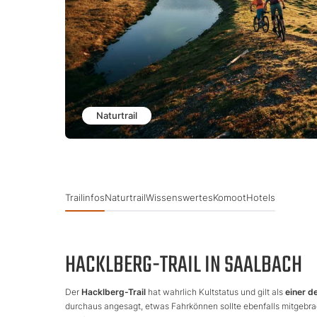
Naturtrail
Trailinfos
Naturtrail
Wissenswertes
Komoot
Hotels
HACKLBERG-TRAIL IN SAALBACH
Der
Hacklberg-Trail
hat wahrlich Kultstatus und gilt als
einer d
durchaus angesagt, etwas Fahrkönnen sollte ebenfalls mitgebra