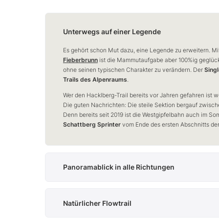
Unterwegs auf einer Legende
Es gehört schon Mut dazu, eine Legende zu erweitern. M
Fieberbrunn
ist die Mammutaufgabe aber 100%ig geglückt:
ohne seinen typischen Charakter zu verändern. Der
Singl
Trails des Alpenraums
.
Wer den Hacklberg-Trail bereits vor Jahren gefahren ist w
Die guten Nachrichten: Die steile Sektion bergauf zwisch
Denn bereits seit 2019 ist die Westgipfelbahn auch im So
Schattberg Sprinter
vom Ende des ersten Abschnitts der 
Panoramablick in alle Richtungen
Oben auf 2.000 m angekommen, erwartet uns von
dem
typischen Pinzgauer Grasberg
aus ein toller
Natürlicher Flowtrail
Rundumblick – wir sehen von hier oben