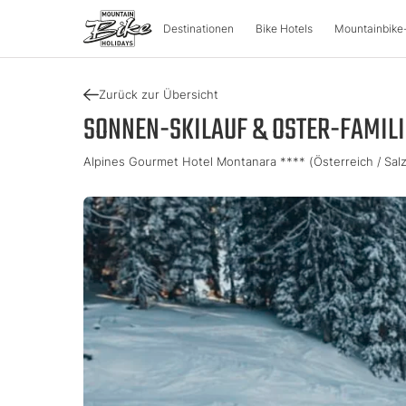
Destinationen
Bike Hotels
Mountainbike
Zurück zur Übersicht
DESTINATIONEN
MOUNT
SONNEN-SKILAUF & OSTER-FAMIL
Alpines Gourmet Hotel Montanara **** (Österreich / Salz
Österreich
Bike-Aben
Italien
Kärnten
Tour & Trail
Lombarde
Oberösterreich
Enduro & P
Südtirol
Salzburger Land
e-Mountai
Trentino
Steiermark
Tirol
Slowenie
Urlaubsgu
Vorarlberg
Katalog
Approved Bike Area
Urlaub fin