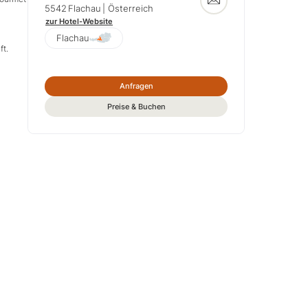
5542
Flachau
| Österreich
zur Hotel-Website
Flachau
ft.
Anfragen
Preise & Buchen