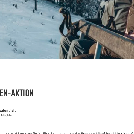
IEN-AKTION
Aufenthalt
7 Nächte
Schnee wird langsam firnig. Eine Märzwoche beim
Sonnenskilauf
im ****Alpines 