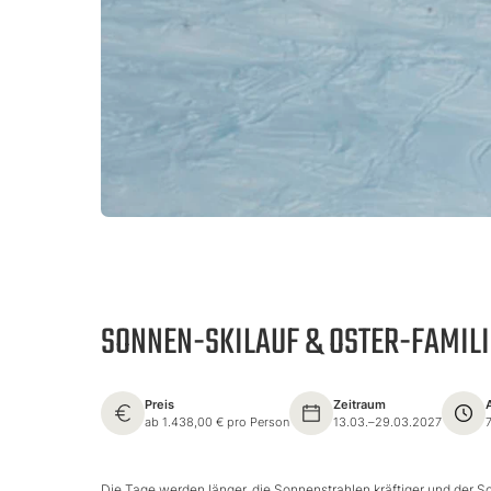
SONNEN-SKILAUF & OSTER-FAMIL
Preis
Zeitraum
ab 1.438,00 € pro Person
13.03.–29.03.2027
Die Tage werden länger, die Sonnenstrahlen kräftiger und der 