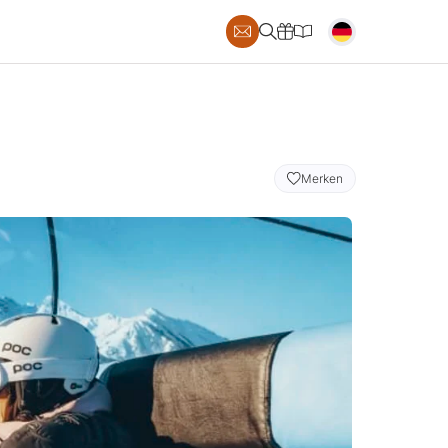
S
Merken