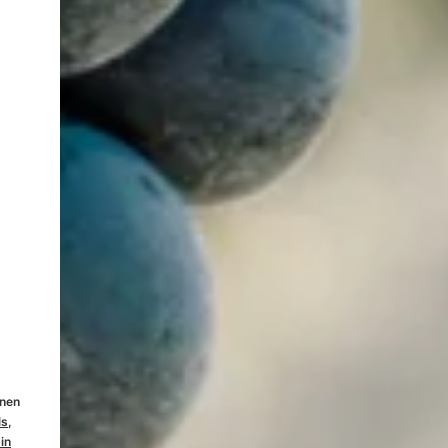
inen
ls
,
in