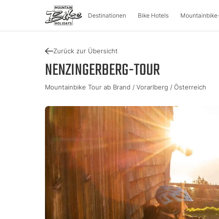
Destinationen
Bike Hotels
Mountainbike
Zurück zur Übersicht
DESTINATIONEN
MOUNT
NENZINGERBERG-TOUR
Mountainbike Tour ab Brand / Vorarlberg / Österreich
Österreich
Bike-Aben
Italien
Kärnten
Tour & Trail
Lombarde
Oberösterreich
Enduro & P
Südtirol
Salzburger Land
e-Mountai
Trentino
Steiermark
Tirol
Slowenie
Urlaubsgu
Vorarlberg
Katalog
Approved Bike Area
Urlaub fin