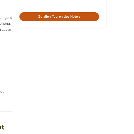
Zu allen Touren des Hotels
en geht
schena
.
h zuvor
ot.