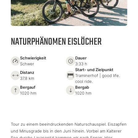
NATURPHÄNOMEN EISLÖCHER
Schwierigkeit
Dauer
Schwer
3:33 h
Start- und Zielpunkt
Distanz
Traminerhof | good life.
37.8 km
cool ride.
Bergauf
Bergab
1020 hm
1020 hm
Tour zu einem beeindruckenden Naturschauspiel. Eiszapfen
und Minusgrade bis in den Juni hinein. Vorbei am Kalterer
See durchs Lavasontal kommen wir nach Eppan. Hier